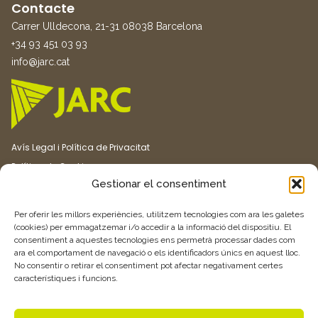
Contacte
Carrer Ulldecona, 21-31 08038 Barcelona
+34 93 451 03 93
info@jarc.cat
Avís Legal i Política de Privacitat
Política de Cookies
Gestionar el consentiment
Canal ètic
Transparència
Per oferir les millors experiències, utilitzem tecnologies com ara les galetes
(cookies) per emmagatzemar i/o accedir a la informació del dispositiu. El
consentiment a aquestes tecnologies ens permetrà processar dades com
Vull rebre més informació
ara el comportament de navegació o els identificadors únics en aquest lloc.
No consentir o retirar el consentiment pot afectar negativament certes
característiques i funcions.
Feu clic aquí