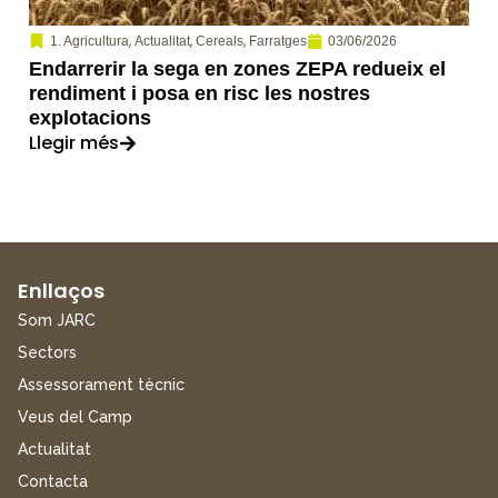
,
,
,
03/06/2026
1. Agricultura
Actualitat
Cereals
Farratges
Endarrerir la sega en zones ZEPA redueix el
rendiment i posa en risc les nostres
explotacions
Llegir més
Enllaços
Som JARC
Sectors
Assessorament tècnic
Veus del Camp
Actualitat
Contacta