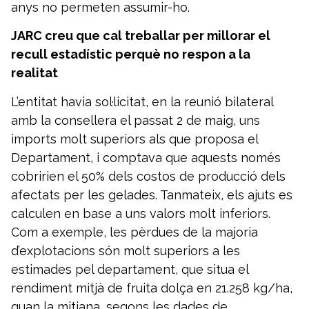
anys no permeten assumir-ho.
JARC creu que cal treballar per millorar el
recull estadístic perquè no respon a la
realitat
L’entitat havia sol·licitat, en la reunió bilateral
amb la consellera el passat 2 de maig, uns
imports molt superiors als que proposa el
Departament, i comptava que aquests només
cobririen el 50% dels costos de producció dels
afectats per les gelades. Tanmateix, els ajuts es
calculen en base a uns valors molt inferiors.
Com a exemple, les pèrdues de la majoria
d’explotacions són molt superiors a les
estimades pel departament, que situa el
rendiment mitjà de fruita dolça en 21.258 kg/ha,
quan la mitjana, segons les dades de