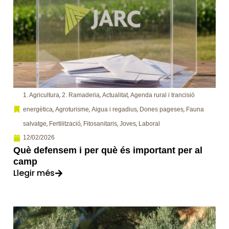
,
,
,
1. Agricultura
2. Ramaderia
Actualitat
Agenda rural i trancisió
,
,
,
,
energètica
Agroturisme
Aigua i regadius
Dones pageses
Fauna
,
,
,
,
salvatge
Fertilització
Fitosanitaris
Joves
Laboral
12/02/2026
Què defensem i per què és important per al
camp
Llegir més