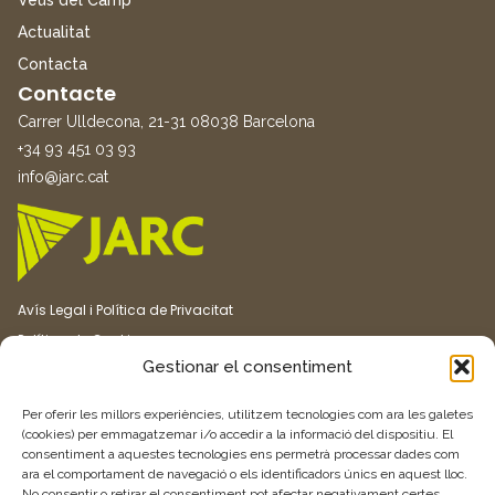
Veus del Camp
Actualitat
Contacta
Contacte
Carrer Ulldecona, 21-31 08038 Barcelona
+34 93 451 03 93
info@jarc.cat
Avís Legal i Política de Privacitat
Política de Cookies
Gestionar el consentiment
Canal ètic
Transparència
Per oferir les millors experiències, utilitzem tecnologies com ara les galetes
(cookies) per emmagatzemar i/o accedir a la informació del dispositiu. El
consentiment a aquestes tecnologies ens permetrà processar dades com
Vull rebre més informació
ara el comportament de navegació o els identificadors únics en aquest lloc.
No consentir o retirar el consentiment pot afectar negativament certes