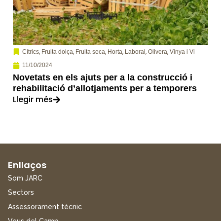
,
,
,
,
,
,
Cítrics
Fruita dolça
Fruita seca
Horta
Laboral
Olivera
Vinya i Vi
11/10/2024
Novetats en els ajuts per a la construcció i
rehabilitació d’allotjaments per a temporers
Llegir més
Enllaços
Som JARC
Sectors
Assessorament tècnic