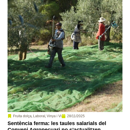
,
,
28/11/2025
Fruita dolça
Laboral
Vinya i Vi
Sentència ferma: les taules salarials del
Conveni Agropecuari no s’actualitzen