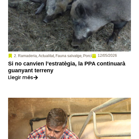
,
,
,
12/05/2026
2. Ramaderia
Actualitat
Fauna salvatge
Porcí
Si no canvien l’estratègia, la PPA continuarà
guanyant terreny
Llegir més