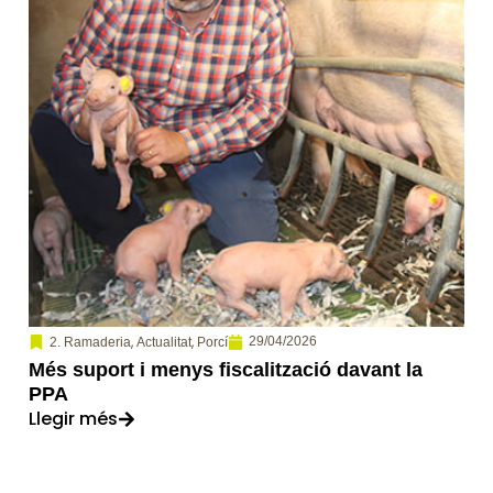
,
,
29/04/2026
2. Ramaderia
Actualitat
Porcí
Més suport i menys fiscalització davant la
PPA
Llegir més