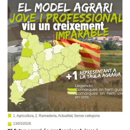
,
,
,
1. Agricultura
2. Ramaderia
Actualitat
Sense categoria
13/03/2026