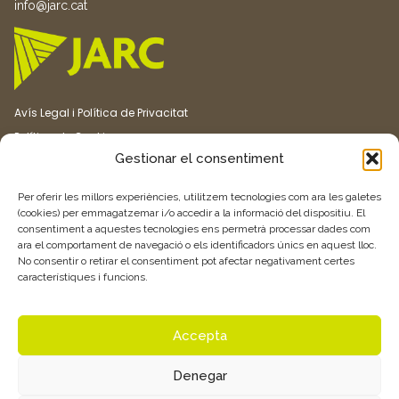
info@jarc.cat
Avís Legal i Política de Privacitat
Política de Cookies
Gestionar el consentiment
Canal ètic
Transparència
Per oferir les millors experiències, utilitzem tecnologies com ara les galetes
(cookies) per emmagatzemar i/o accedir a la informació del dispositiu. El
consentiment a aquestes tecnologies ens permetrà processar dades com
Vull rebre més informació
ara el comportament de navegació o els identificadors únics en aquest lloc.
No consentir o retirar el consentiment pot afectar negativament certes
característiques i funcions.
Feu clic aquí
Accepta
Denegar
© 2026 Associació de Joves Agricultors i Ramaders de Catalunya –