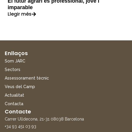
El futur agrari és professional, jove i
imparable
Llegir més
Enllaços
Som JARC
Sectors
Assessorament tècnic
Veus del Camp
Actualitat
Contacta
Contacte
Carrer Ulldecona, 21-31 08038 Barcelona
+34 93 451 03 93