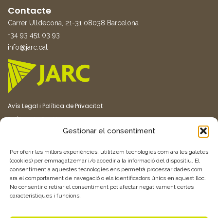
Contacte
Carrer Ulldecona, 21-31 08038 Barcelona
+34 93 451 03 93
info@jarc.cat
Avís Legal i Política de Privacitat
Política de Cookies
Gestionar el consentiment
Canal ètic
Transparència
Per oferir les millors experiències, utilitzem tecnologies com ara les galetes
(cookies) per emmagatzemar i/o accedir a la informació del dispositiu. El
consentiment a aquestes tecnologies ens permetrà processar dades com
Vull rebre més informació
ara el comportament de navegació o els identificadors únics en aquest lloc.
No consentir o retirar el consentiment pot afectar negativament certes
característiques i funcions.
Feu clic aquí