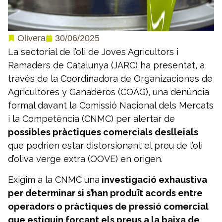
30/06/2025
Olivera
La sectorial de l’oli de Joves Agricultors i
Ramaders de Catalunya (JARC) ha presentat, a
través de la Coordinadora de Organizaciones de
Agricultores y Ganaderos (COAG), una denúncia
formal davant la Comissió Nacional dels Mercats
i la Competència (CNMC) per alertar de
possibles pràctiques comercials deslleials
que podrien estar distorsionant el preu de l’oli
d’oliva verge extra (OOVE) en origen.
Exigim a la CNMC una
investigació exhaustiva
per determinar si s’han produït acords entre
operadors o pràctiques de pressió comercial
que estiguin forçant els preus a la baixa de