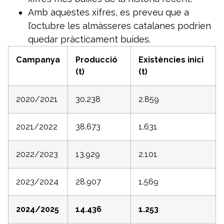
Amb aquestes xifres, es preveu que a
l’octubre les almàsseres catalanes podrien
quedar pràcticament buides.
Campanya
Producció
Existències inici
(t)
(t)
2020/2021
30.238
2.859
2021/2022
38.673
1.631
2022/2023
13.929
2.101
2023/2024
28.907
1.569
2024/2025
14.436
1.253