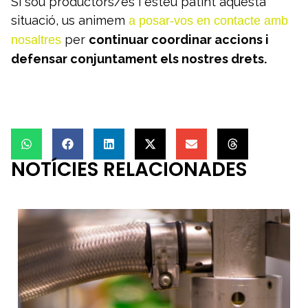
Si sou productors/es i esteu patint aquesta
situació, us animem
a posar-vos en contacte amb
per
continuar coordinar accions i
nosaltres
defensar conjuntament els nostres drets.
NOTÍCIES RELACIONADES