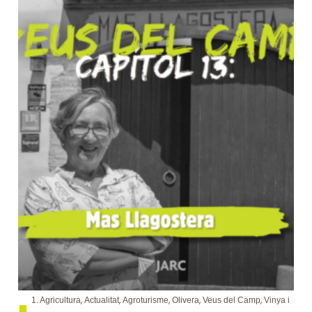
,
,
,
,
,
1. Agricultura
Actualitat
Agroturisme
Olivera
Veus del Camp
Vinya i