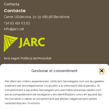
Contacta
Contacte
Carrer Ulldecona, 21-31 08038 Barcelona
+34 93 451 03 93
info@jarc.cat
Avís Legal i Política de Privacitat
Política de Cookies
Gestionar el consentiment
Canal ètic
Transparència
Per oferir les millors experiències, utilitzem tecnologies com ara les galetes
(cookies) per emmagatzemar i/o accedir a la informació del dispositiu. El
consentiment a aquestes tecnologies ens permetrà processar dades com
Vull rebre més informació
ara el comportament de navegació o els identificadors únics en aquest lloc.
No consentir o retirar el consentiment pot afectar negativament certes
característiques i funcions.
Feu clic aquí