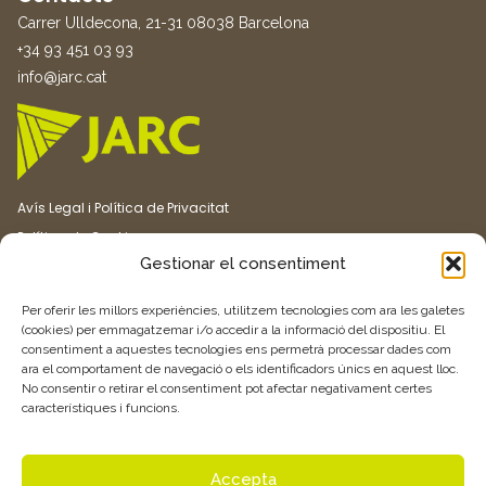
Carrer Ulldecona, 21-31 08038 Barcelona
+34 93 451 03 93
info@jarc.cat
Avís Legal i Política de Privacitat
Política de Cookies
Gestionar el consentiment
Canal ètic
Transparència
Per oferir les millors experiències, utilitzem tecnologies com ara les galetes
(cookies) per emmagatzemar i/o accedir a la informació del dispositiu. El
consentiment a aquestes tecnologies ens permetrà processar dades com
Vull rebre més informació
ara el comportament de navegació o els identificadors únics en aquest lloc.
No consentir o retirar el consentiment pot afectar negativament certes
característiques i funcions.
Feu clic aquí
Accepta