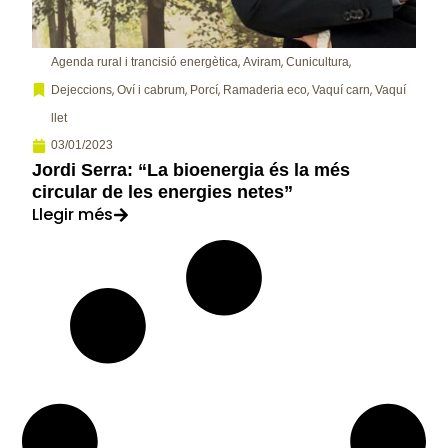
,
,
,
Agenda rural i trancisió energètica
Aviram
Cunicultura
,
,
,
,
,
Dejeccions
Oví i cabrum
Porcí
Ramaderia eco
Vaquí carn
Vaquí
llet
03/01/2023
Jordi Serra: “La bioenergia és la més
circular de les energies netes”
Llegir més