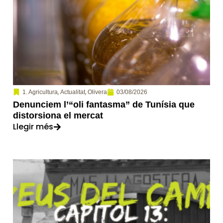
,
,
03/08/2026
1. Agricultura
Actualitat
Olivera
Denunciem l’“oli fantasma” de Tunísia que
distorsiona el mercat
Llegir més