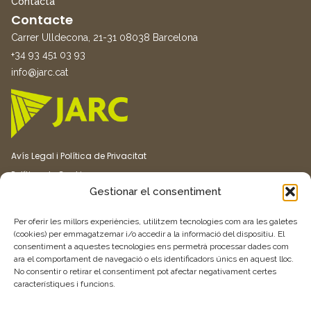
Contacta
Contacte
Carrer Ulldecona, 21-31 08038 Barcelona
+34 93 451 03 93
info@jarc.cat
Avís Legal i Política de Privacitat
Política de Cookies
Gestionar el consentiment
Canal ètic
Transparència
Per oferir les millors experiències, utilitzem tecnologies com ara les galetes
(cookies) per emmagatzemar i/o accedir a la informació del dispositiu. El
consentiment a aquestes tecnologies ens permetrà processar dades com
Vull rebre més informació
ara el comportament de navegació o els identificadors únics en aquest lloc.
No consentir o retirar el consentiment pot afectar negativament certes
característiques i funcions.
Feu clic aquí