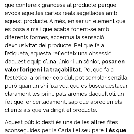
que confereix grandesa al producte perquè
evoca aquelles cartes reals segellades amb
aquest producte. A més, en ser un element que
es posa a mà i que acaba fonent-se amb
diferents formes, accentua la sensació
d’exclusivitat del producte. Pel que fa a
l’etiqueta, aquesta reflecteix una obsessió
d’aquest equip d’una júnior i un sènior,
posar en
valor l’origen i la traçabilitat.
Pel que fa a
l’estètica, a primer cop d’ull pot semblar senzilla,
però quan un s’hi fixa veu que es busca destacar
clarament les principals aromes d’aquell oli, un
fet que, encertadament, sap que aprecien els
clients als que va dirigit el producte.
Aquest públic destí és una de les altres fites
aconseguides per la Carla i el seu pare.
I és que