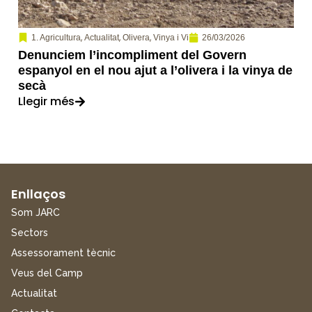
,
,
,
26/03/2026
1. Agricultura
Actualitat
Olivera
Vinya i Vi
Denunciem l’incompliment del Govern
espanyol en el nou ajut a l’olivera i la vinya de
secà
Llegir més
Enllaços
Som JARC
Sectors
Assessorament tècnic
Veus del Camp
Actualitat