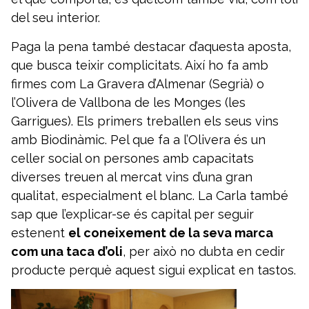
del seu interior.
Paga la pena també destacar d’aquesta aposta,
que busca teixir complicitats. Així ho fa amb
firmes com La Gravera d’Almenar (Segrià) o
l’Olivera de Vallbona de les Monges (les
Garrigues). Els primers treballen els seus vins
amb Biodinàmic. Pel que fa a l’Olivera és un
celler social on persones amb capacitats
diverses treuen al mercat vins d’una gran
qualitat, especialment el blanc. La Carla també
sap que l’explicar-se és capital per seguir
estenent
el coneixement de la seva marca
com una taca d’oli
, per això no dubta en cedir
producte perquè aquest sigui explicat en tastos.