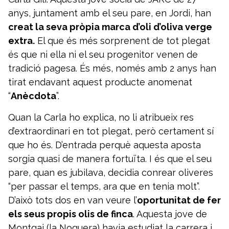
anys, juntament amb el seu pare, en Jordi, han
creat la seva pròpia marca d’oli d’oliva verge
extra.
El que és més sorprenent de tot plegat
és que ni ella ni el seu progenitor venen de
tradició pagesa. És més, només amb 2 anys han
tirat endavant aquest producte anomenat
“
Anècdota
”.
Quan la Carla ho explica, no li atribueix res
d’extraordinari en tot plegat, però certament sí
que ho és. D’entrada perquè aquesta aposta
sorgia quasi de manera fortuïta. I és que el seu
pare, quan es jubilava, decidia conrear oliveres
“per passar el temps, ara que en tenia molt”.
D’això tots dos en van veure l’
oportunitat de fer
els seus propis olis de finca
. Aquesta jove de
Montgai (la Noguera) havia estudiat la carrera i