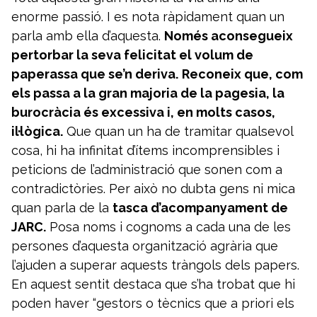
enorme passió. I es nota ràpidament quan un
parla amb ella d’aquesta.
Només aconsegueix
pertorbar la seva felicitat el volum de
paperassa que se’n deriva.
Reconeix que, com
els passa a la gran majoria de la pagesia, la
burocràcia és excessiva i, en molts casos,
il·lògica.
Que quan un ha de tramitar qualsevol
cosa, hi ha infinitat d’ítems incomprensibles i
peticions de l’administració que sonen com a
contradictòries. Per això no dubta gens ni mica
quan parla de la
tasca d’acompanyament de
JARC.
Posa noms i cognoms a cada una de les
persones d’aquesta organització agrària que
l’ajuden a superar aquests tràngols dels papers.
En aquest sentit destaca que s’ha trobat que hi
poden haver “gestors o tècnics que a priori els