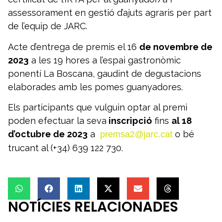
assessorament en gestió d’ajuts agraris per part
de l’equip de JARC.
Acte d’entrega de premis el 16
de novembre
de
2023
a les 19 hores a l’espai gastronòmic
ponentí La Boscana, gaudint de degustacions
elaborades amb les pomes guanyadores.
Els participants que vulguin optar al premi
poden efectuar la seva
inscripció
fins
al 18
d’octubre de 2023
a
o bé
premsa2@jarc.cat
trucant al (+34) 639 122 730.
NOTÍCIES RELACIONADES