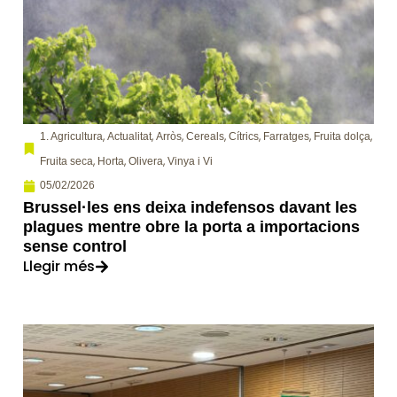
,
,
,
,
,
,
,
1. Agricultura
Actualitat
Arròs
Cereals
Cítrics
Farratges
Fruita dolça
,
,
,
Fruita seca
Horta
Olivera
Vinya i Vi
05/02/2026
Brussel·les ens deixa indefensos davant les
plagues mentre obre la porta a importacions
sense control
Llegir més