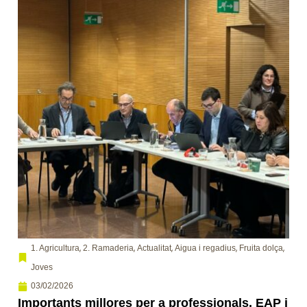
,
,
,
,
,
1. Agricultura
2. Ramaderia
Actualitat
Aigua i regadius
Fruita dolça
Joves
03/02/2026
Importants millores per a professionals, EAP i