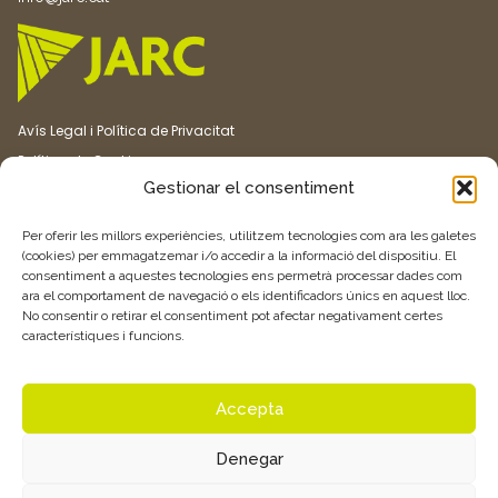
Avís Legal i Política de Privacitat
Política de Cookies
Gestionar el consentiment
Canal ètic
Transparència
Per oferir les millors experiències, utilitzem tecnologies com ara les galetes
(cookies) per emmagatzemar i/o accedir a la informació del dispositiu. El
consentiment a aquestes tecnologies ens permetrà processar dades com
Vull rebre més informació
ara el comportament de navegació o els identificadors únics en aquest lloc.
No consentir o retirar el consentiment pot afectar negativament certes
característiques i funcions.
Feu clic aquí
Accepta
Denegar
© 2026 Associació de Joves Agricultors i Ramaders de Catalunya –