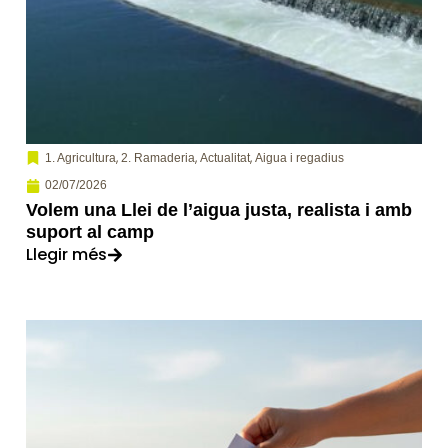
,
,
,
1. Agricultura
2. Ramaderia
Actualitat
Aigua i regadius
02/07/2026
Volem una Llei de l’aigua justa, realista i amb
suport al camp
Llegir més