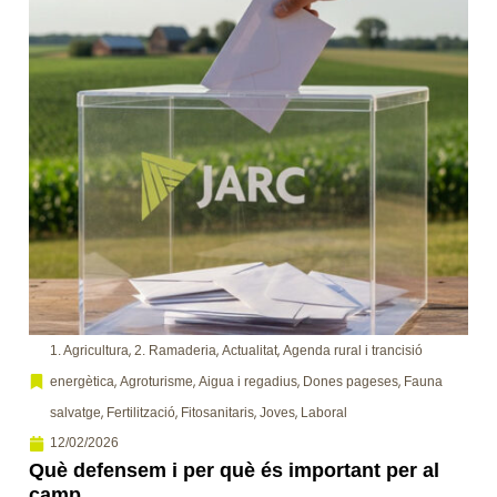
,
,
,
1. Agricultura
2. Ramaderia
Actualitat
Agenda rural i trancisió
,
,
,
,
energètica
Agroturisme
Aigua i regadius
Dones pageses
Fauna
,
,
,
,
salvatge
Fertilització
Fitosanitaris
Joves
Laboral
12/02/2026
Què defensem i per què és important per al
camp