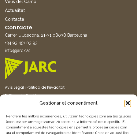
Veus del Camp
Actualitat
Contacta
Contacte
Carrer Ulldecona, 21-31 08038 Barcelona
+34 93 451 03 93
info@jarc.cat
Avís Legal i Política de Privacitat
Política de Cookies
Gestionar el consentiment
Canal ètic
Transparència
Per oferir les millors experiències, utilitzem tecnologies com ara les galetes
(cookies) per emmagatzemar i/o accedir a la informació del dispositiu. El
consentiment a aquestes tecnologies ens permetrà processar dades com
Vull rebre més informació
ara el comportament de navegació o els identificadors únics en aquest lloc.