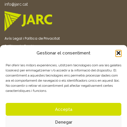
info@jarc.cat
Avís Legal i Política de Privacitat
Política de Cookies
Gestionar el consentiment
Canal ètic
Transparència
Per oferir les millors experiències, utilitzem tecnologies com ara les galetes
(cookies) per emmagatzemar i/o accedir a la informació del dispositiu. El
consentiment a aquestes tecnologies ens permetrà processar dades com
Vull rebre més informació
ara el comportament de navegació o els identificadors únics en aquest lloc.
No consentir o retirar el consentiment pot afectar negativament certes
característiques i funcions.
Feu clic aquí
Accepta
Denegar