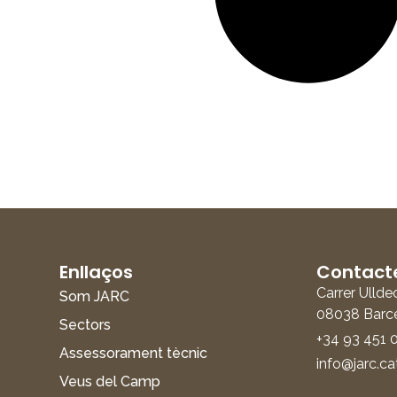
Enllaços
Contact
Carrer Ullde
Som JARC
08038 Barc
Sectors
+34 93 451 
Assessorament tècnic
info@jarc.ca
Veus del Camp