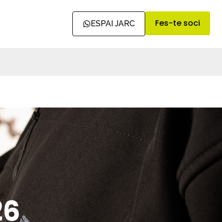
Fes-te soci
ESPAI JARC
26