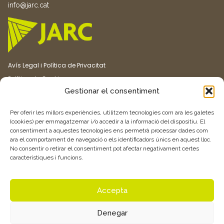
info@jarc.cat
Avís Legal i Política de Privacitat
Política de Cookies
Gestionar el consentiment
Canal ètic
Transparència
Per oferir les millors experiències, utilitzem tecnologies com ara les galetes
(cookies) per emmagatzemar i/o accedir a la informació del dispositiu. El
consentiment a aquestes tecnologies ens permetrà processar dades com
Vull rebre més informació
ara el comportament de navegació o els identificadors únics en aquest lloc.
No consentir o retirar el consentiment pot afectar negativament certes
característiques i funcions.
Feu clic aquí
Accepta
Denegar
© 2026 Associació de Joves Agricultors i Ramaders de Catalunya –