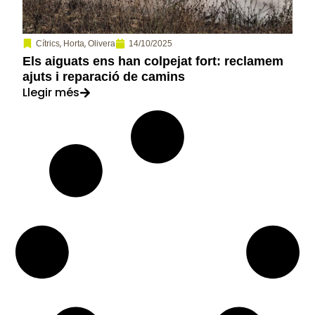
,
,
14/10/2025
Cítrics
Horta
Olivera
Els aiguats ens han colpejat fort: reclamem
ajuts i reparació de camins
Llegir més