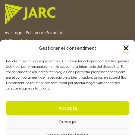
Avís Legal i Política de Privacitat
Política de Cookies
Gestionar el consentiment
Canal ètic
Transparència
Per oferir les millors experiències, utilitzem tecnologies com ara les galetes
(cookies) per emmagatzemar i/o accedir a la informació del dispositiu. El
consentiment a aquestes tecnologies ens permetrà processar dades com
Vull rebre més informació
ara el comportament de navegació o els identificadors únics en aquest lloc.
No consentir o retirar el consentiment pot afectar negativament certes
característiques i funcions.
Feu clic aquí
Accepta
Denegar
© 2026 Associació de Joves Agricultors i Ramaders de Catalunya –