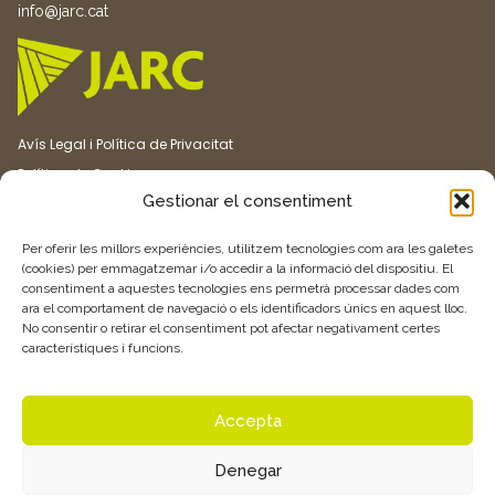
info@jarc.cat
Avís Legal i Política de Privacitat
Política de Cookies
Gestionar el consentiment
Canal ètic
Transparència
Per oferir les millors experiències, utilitzem tecnologies com ara les galetes
(cookies) per emmagatzemar i/o accedir a la informació del dispositiu. El
consentiment a aquestes tecnologies ens permetrà processar dades com
Vull rebre més informació
ara el comportament de navegació o els identificadors únics en aquest lloc.
No consentir o retirar el consentiment pot afectar negativament certes
característiques i funcions.
Feu clic aquí
Accepta
Denegar
© 2026 Associació de Joves Agricultors i Ramaders de Catalunya –