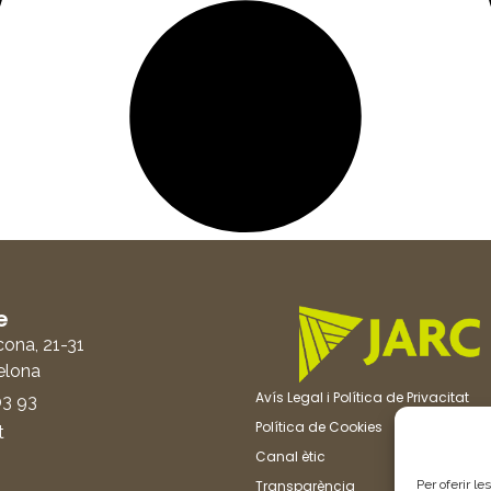
e
cona, 21-31
elona
Avís Legal i Política de Privacitat
03 93
Política de Cookies
t
Canal ètic
Per oferir le
Transparència