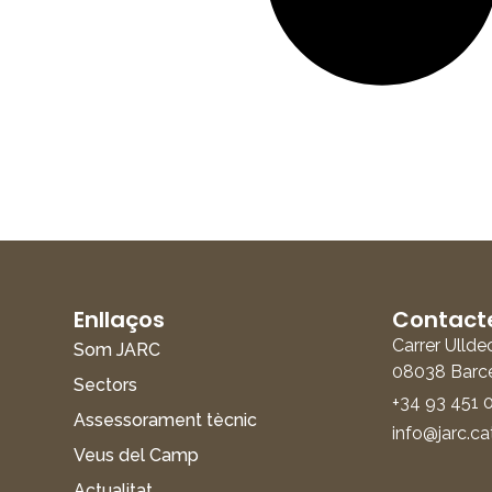
Enllaços
Contact
Carrer Ullde
Som JARC
08038 Barc
Sectors
+34 93 451 
Assessorament tècnic
info@jarc.ca
Veus del Camp
Actualitat