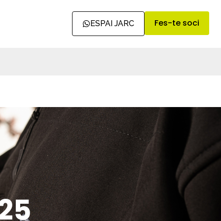
Fes-te soci
ESPAI JARC
025