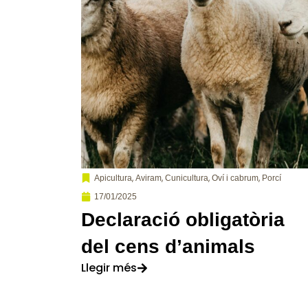
,
,
,
,
Apicultura
Aviram
Cunicultura
Oví i cabrum
Porcí
17/01/2025
Declaració obligatòria
del cens d’animals
Llegir més