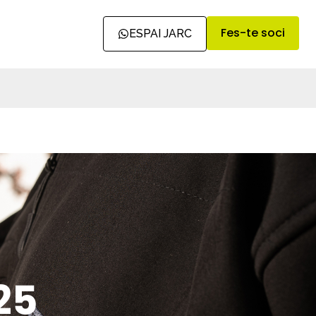
Fes-te soci
ESPAI JARC
25