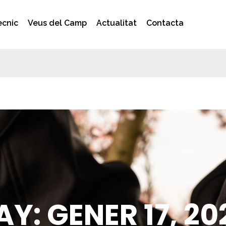
ècnic
Veus del Camp
Actualitat
Contacta
AY: GENER 17, 20