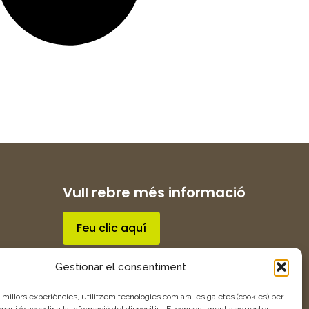
Vull rebre més informació
Feu clic aquí
Gestionar el consentiment
s millors experiències, utilitzem tecnologies com ara les galetes (cookies) per
 i/o accedir a la informació del dispositiu. El consentiment a aquestes