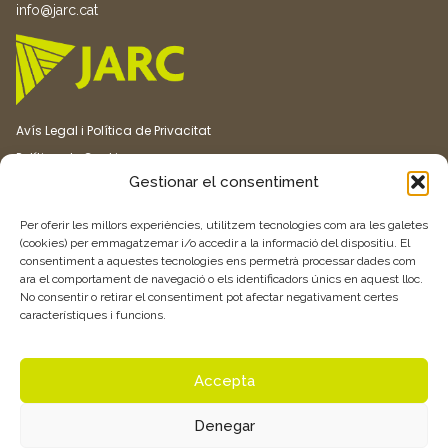
info@jarc.cat
Avís Legal i Política de Privacitat
Política de Cookies
Gestionar el consentiment
Canal ètic
Transparència
Per oferir les millors experiències, utilitzem tecnologies com ara les galetes
(cookies) per emmagatzemar i/o accedir a la informació del dispositiu. El
consentiment a aquestes tecnologies ens permetrà processar dades com
Vull rebre més informació
ara el comportament de navegació o els identificadors únics en aquest lloc.
No consentir o retirar el consentiment pot afectar negativament certes
característiques i funcions.
Feu clic aquí
Accepta
Denegar
© 2026 Associació de Joves Agricultors i Ramaders de Catalunya –