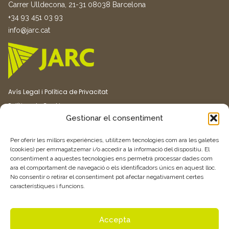
Carrer Ulldecona, 21-31 08038 Barcelona
+34 93 451 03 93
info@jarc.cat
Avís Legal i Política de Privacitat
Política de Cookies
Gestionar el consentiment
Canal ètic
Transparència
Per oferir les millors experiències, utilitzem tecnologies com ara les galetes
(cookies) per emmagatzemar i/o accedir a la informació del dispositiu. El
consentiment a aquestes tecnologies ens permetrà processar dades com
Vull rebre més informació
ara el comportament de navegació o els identificadors únics en aquest lloc.
No consentir o retirar el consentiment pot afectar negativament certes
característiques i funcions.
Feu clic aquí
Accepta