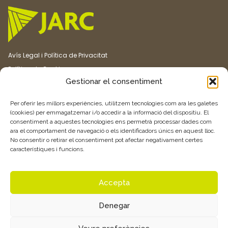
Avís Legal i Política de Privacitat
Política de Cookies
Gestionar el consentiment
Canal ètic
Transparència
Per oferir les millors experiències, utilitzem tecnologies com ara les galetes
(cookies) per emmagatzemar i/o accedir a la informació del dispositiu. El
consentiment a aquestes tecnologies ens permetrà processar dades com
Vull rebre més informació
ara el comportament de navegació o els identificadors únics en aquest lloc.
No consentir o retirar el consentiment pot afectar negativament certes
característiques i funcions.
Feu clic aquí
Accepta
Denegar
© 2026 Associació de Joves Agricultors i Ramaders de Catalunya –