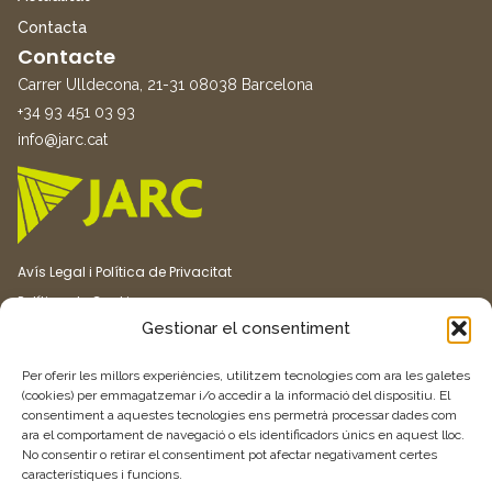
Contacta
Contacte
Carrer Ulldecona, 21-31 08038 Barcelona
+34 93 451 03 93
info@jarc.cat
Avís Legal i Política de Privacitat
Política de Cookies
Gestionar el consentiment
Canal ètic
Transparència
Per oferir les millors experiències, utilitzem tecnologies com ara les galetes
(cookies) per emmagatzemar i/o accedir a la informació del dispositiu. El
consentiment a aquestes tecnologies ens permetrà processar dades com
Vull rebre més informació
ara el comportament de navegació o els identificadors únics en aquest lloc.
No consentir o retirar el consentiment pot afectar negativament certes
característiques i funcions.
Feu clic aquí