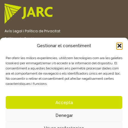
Avís Legal i Política de Privacitat
Política de Cookies
Gestionar el consentiment
Canal ètic
Transparència
Per oferir les millors experiències, utilitzem tecnologies com ara les galetes
(cookies) per emmagatzemar i/o accedir a la informació del dispositiu. El
consentiment a aquestes tecnologies ens permetrà processar dades com
Vull rebre més informació
ara el comportament de navegació o els identificadors únics en aquest lloc.
No consentir o retirar el consentiment pot afectar negativament certes
característiques i funcions.
Feu clic aquí
Accepta
Denegar
© 2026 Associació de Joves Agricultors i Ramaders de Catalunya –