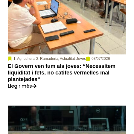
,
,
,
03/07/2026
1. Agricultura
2. Ramaderia
Actualitat
Joves
El Govern ven fum als joves: “Necessitem
liquiditat i fets, no catifes vermelles mal
plantejades”
Llegir més