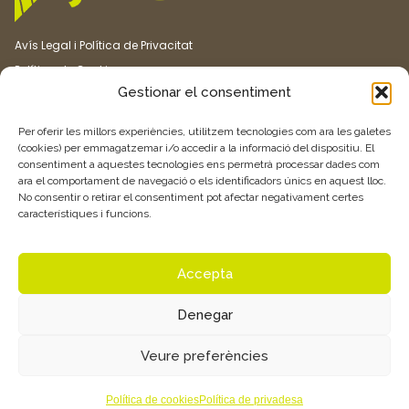
Avís Legal i Política de Privacitat
Política de Cookies
Gestionar el consentiment
Canal ètic
Transparència
Per oferir les millors experiències, utilitzem tecnologies com ara les galetes
(cookies) per emmagatzemar i/o accedir a la informació del dispositiu. El
consentiment a aquestes tecnologies ens permetrà processar dades com
Vull rebre més informació
ara el comportament de navegació o els identificadors únics en aquest lloc.
No consentir o retirar el consentiment pot afectar negativament certes
característiques i funcions.
Feu clic aquí
Accepta
Denegar
© 2026 Associació de Joves Agricultors i Ramaders de Catalunya –
Veure preferències
JARC. Tots els drets reservats.
Política de cookies
Política de privadesa