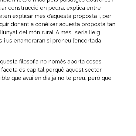
liar construcció en pedra, explica entre
rmeten explicar més d’aquesta proposta i, per
 seguir donant a conèixer aquesta proposta tan
unyat del món rural. A més… seria lleig
és i us enamoraran si preneu l’encertada
 aquesta filosofia no només aporta coses
ta faceta és capital perquè aquest sector
ngible que avui en dia ja no té preu, però que