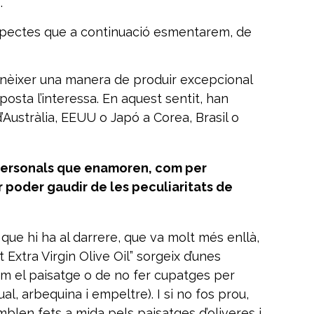
.
aspectes que a continuació esmentarem, de
conèixer una manera de produir excepcional
posta l’interessa. En aquest sentit, han
’Austràlia, EEUU o Japó a Corea, Brasil o
 personals que enamoren, com per
 poder gaudir de les peculiaritats de
ue hi ha al darrere, que va molt més enllà,
Extra Virgin Olive Oil” sorgeix d’unes
m el paisatge o de no fer cupatges per
al, arbequina i empeltre). I si no fos prou,
mblen fets a mida pels paisatges d’oliveres i