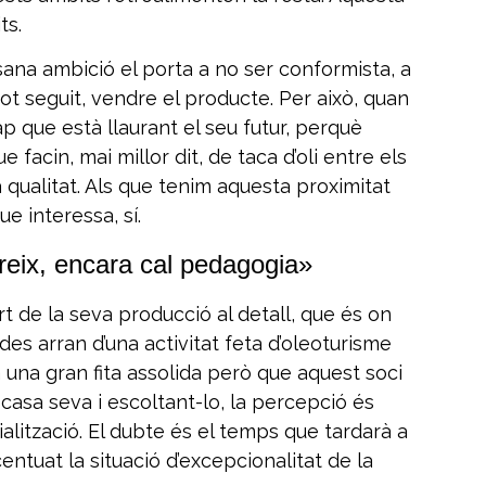
ts.
sana ambició el porta a no ser conformista, a
tot seguit, vendre el producte. Per això, quan
p que està llaurant el seu futur, perquè
cin, mai millor dit, de taca d’oli entre els
 qualitat. Als que tenim aquesta proximitat
ue interessa, sí.
ereix, encara cal pedagogia»
t de la seva producció al detall, que és on
des arran d’una activitat feta d’oleoturisme
a una gran fita assolida però que aquest soci
t casa seva i escoltant-lo, la percepció és
alització. El dubte és el temps que tardarà a
centuat la situació d’excepcionalitat de la