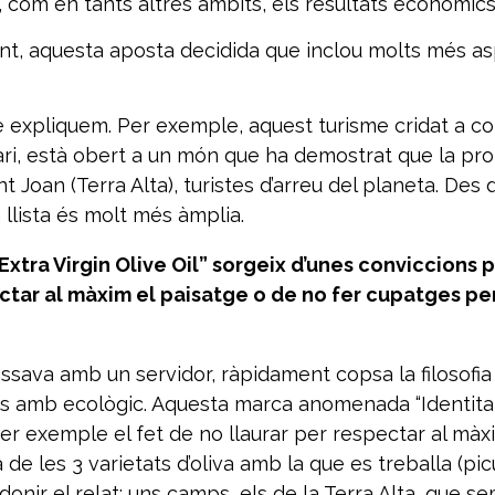
 com en tants altres àmbits, els resultats econòmics
ent, aquesta aposta decidida que inclou molts més 
ue expliquem. Per exemple, aquest turisme cridat a 
rari, està obert a un món que ha demostrat que la pro
Joan (Terra Alta), turistes d’arreu del planeta. Des d
llista és molt més àmplia.
tra Virgin Olive Oil” sorgeix d’unes conviccions
ctar al màxim el paisatge o de no fer cupatges per
ava amb un servidor, ràpidament copsa la filosofia q
is amb ecològic. Aquesta marca anomenada “Identitat 
 exemple el fet de no llaurar per respectar al màxi
de les 3 varietats d’oliva amb la que es treballa (picu
onir el relat: uns camps, els de la Terra Alta, que se