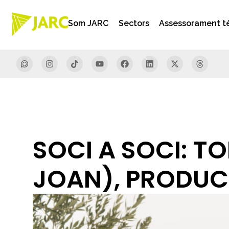
Som JARC
Sectors
Assessorament t
SOCI A SOCI: T
JOAN), PRODUCT