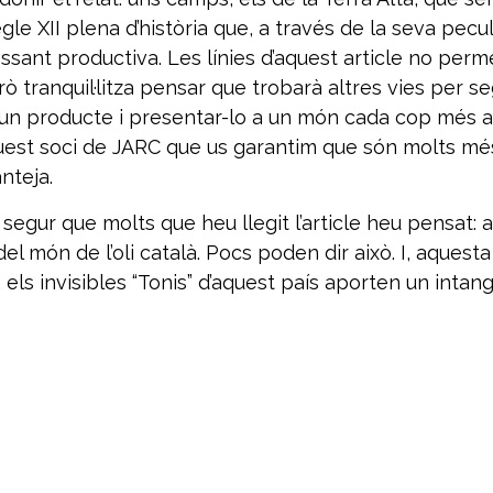
gle XII plena d’història que, a través de la seva pecu
vessant productiva. Les línies d’aquest article no pe
però tranquil·litza pensar que trobarà altres vies per
 un producte i presentar-lo a un món cada cop més all
’aquest soci de JARC que us garantim que són molts m
anteja.
segur que molts que heu llegit l’article heu pensat:
el món de l’oli català. Pocs poden dir això. I, aques
a, els invisibles “Tonis” d’aquest país aporten un inta