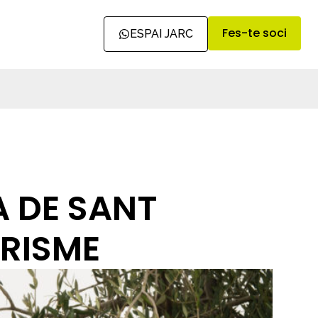
Fes-te soci
ESPAI JARC
A DE SANT
URISME