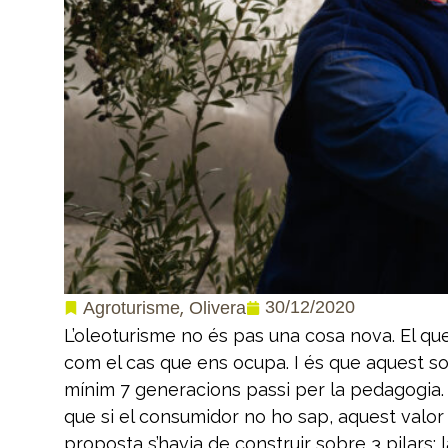
,
30/12/2020
Agroturisme
Olivera
L’oleoturisme no és pas una cosa nova. El que
com el cas que ens ocupa. I és que aquest soc
mínim 7 generacions passi per la pedagogia. I
que si el consumidor no ho sap, aquest valor a
proposta s’havia de construir sobre 3 pilars: