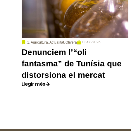
,
,
03/08/2026
1. Agricultura
Actualitat
Olivera
Denunciem l’“oli
fantasma” de Tunísia que
distorsiona el mercat
Llegir més