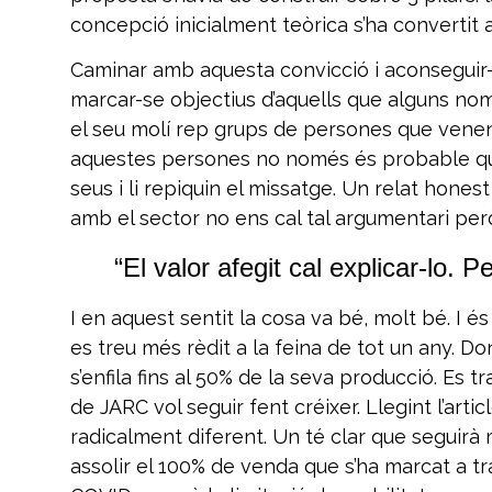
concepció inicialment teòrica s’ha convertit 
Caminar amb aquesta convicció i aconseguir-ho
marcar-se objectius d’aquells que alguns només
el seu molí rep grups de persones que venen a
aquestes persones no només és probable que m
seus i li repiquin el missatge. Un relat hone
amb el sector no ens cal tal argumentari però a
“El valor afegit cal explicar-lo.
I en aquest sentit la cosa va bé, molt bé. I 
es treu més rèdit a la feina de tot un any. Do
s’enfila fins al 50% de la seva producció. Es 
de JARC vol seguir fent créixer. Llegint l’art
radicalment diferent. Un té clar que seguirà 
assolir el 100% de venda que s’ha marcat a trav