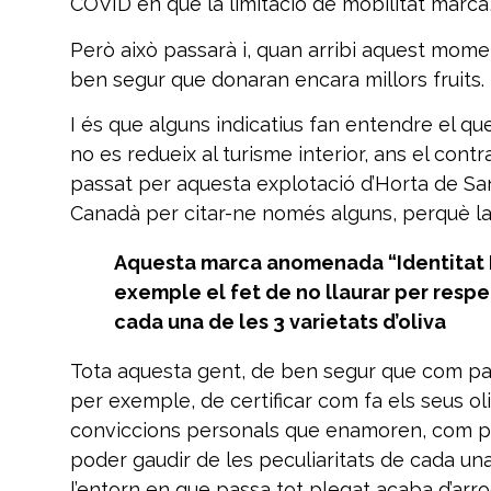
COVID en què la limitació de mobilitat marca,
Però això passarà i, quan arribi aquest mom
ben segur que donaran encara millors fruits.
I és que alguns indicatius fan entendre el q
no es redueix al turisme interior, ans el cont
passat per aquesta explotació d’Horta de Sant 
Canadà per citar-ne només alguns, perquè la 
Aquesta marca anomenada “Identitat Ex
exemple el fet de no llaurar per respe
cada una de les 3 varietats d’oliva
Tota aquesta gent, de ben segur que com pass
per exemple, de certificar com fa els seus ol
conviccions personals que enamoren, com per
poder gaudir de les peculiaritats de cada una 
l’entorn en que passa tot plegat acaba d’arrod