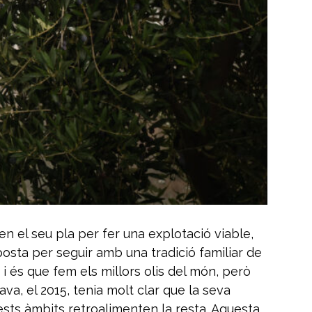
n el seu pla per fer una explotació viable,
posta per seguir amb una tradició familiar de
i és que fem els millors olis del món, però
ava, el 2015, tenia molt clar que la seva
uests àmbits retroalimenten la resta. Aquesta