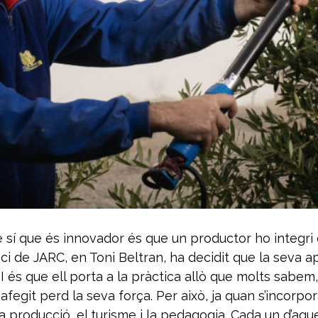
 sí que és innovador és que un productor ho integri e
i de JARC, en Toni Beltran, ha decidit que la seva a
 és que ell porta a la pràctica allò que molts sabem, 
fegit perd la seva força. Per això, ja quan s’incorpor
 la producció, el turisme i la pedagogia. Cada un d’aq