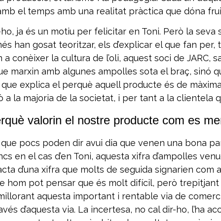
amb el temps amb una realitat pràctica que dóna frui
, ja és un motiu per felicitar en Toni. Però la seva 
 han gosat teoritzar, els d’explicar el que fan per, 
 conèixer la cultura de l’oli, aquest soci de JARC, sa
arxin amb algunes ampolles sota el braç, sinó que fa
st que explica el perquè aquell producte és de màxima
 la majoria de la societat, i per tant a la clientela q
 Perquè valorin el nostre producte com es m
és que pocs poden dir avui dia que venen una bona par
ncs en el cas d’en Toni, aquesta xifra d’ampolles venu
tracta d’una xifra que molts de seguida signarien com 
icle hom pot pensar que és molt difícil, però trepitjan
millorant aquesta important i rentable via de comerci
és d’aquesta via. La incertesa, no cal dir-ho, l’ha ac