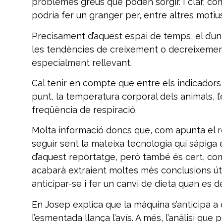
problemes greus que poden sorgir. I clar, co
podria fer un granger per, entre altres motiu
Precisament d’aquest espai de temps, el d’un
les tendències de creixement o decreixement
especialment rellevant.
Cal tenir en compte que entre els indicadors 
punt, la temperatura corporal dels animals, l’
freqüència de respiració.
Molta informació doncs que, com apunta el re
seguir sent la mateixa tecnologia qui sàpiga 
d’aquest reportatge, però també és cert, co
acabarà extraient moltes més conclusions útil
anticipar-se i fer un canvi de dieta quan es d
En Josep explica que la màquina s’anticipa a 
l’esmentada llança l’avís. A més, l’anàlisi qu