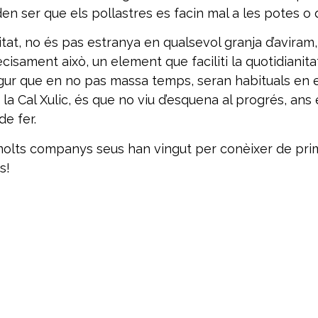
 ser que els pollastres es facin mal a les potes o qu
, no és pas estranya en qualsevol granja d’aviram, pe
cisament això, un element que faciliti la quotidianita
ur que en no pas massa temps, seran habituals en el 
a Cal Xulic, és que no viu d’esquena al progrés, ans e
de fer.
 molts companys seus han vingut per conèixer de prim
s!