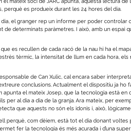
m el mateix soci de JARC apunta, aquesta lectura de l
s, perquè es produeix durant les 24 hores del dia.
 dia, el granger rep un informe per poder controlar 
 de determinats paràmetres. I això, amb un espai qu
que es recullen de cada racó de la nau hi ha el mapa 
estrès tèrmic, la intensitat de llum en cada hora, els
sponsable de Can Xulic, cal encara saber interpreta
extreure conclusions. Actualment el dispositiu ja ho 
m apunta el mateix Josep, que la tecnologia està en
s per al dia a dia de la granja. Ara mateix, per exem
etecta que aquests no són els idonis i, això, lògicame
ell perquè, com dèiem, està tot el dia donant voltes p
e permet fer la tecnologia és més acurada i d’una sup