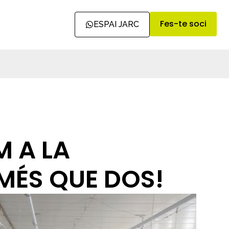
Fes-te soci
ESPAI JARC
M A LA
MÉS QUE DOS!