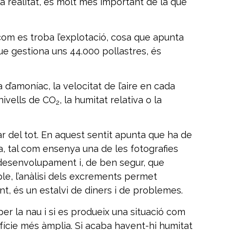
a realitat, és molt més important de la que
com es troba l’explotació, cosa que apunta
e gestiona uns 44.000 pollastres, és
d’amoníac, la velocitat de l’aire en cada
 nivells de CO
, la humitat relativa o la
2
r del tot. En aquest sentit apunta que ha de
fa, tal com ensenya una de les fotografies
 desenvolupament i, de ben segur, que
ple, l’anàlisi dels excrements permet
nt, és un estalvi de diners i de problemes.
er la nau i si es produeix una situació com
erfície més àmplia. Si acaba havent-hi humitat