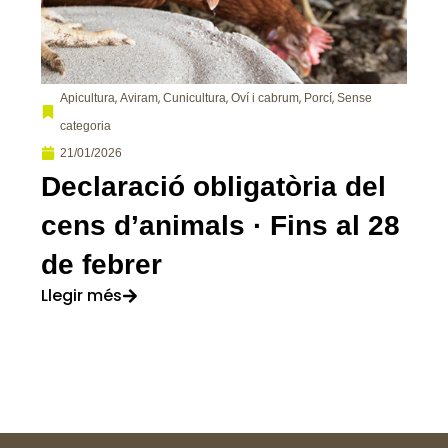
,
,
,
,
,
Apicultura
Aviram
Cunicultura
Oví i cabrum
Porcí
Sense
categoria
21/01/2026
Declaració obligatòria del
cens d’animals · Fins al 28
de febrer
Llegir més