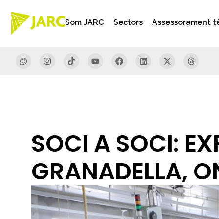
Som JARC
Sectors
Assessorament t
SOCI A SOCI: E
GRANADELLA, ON