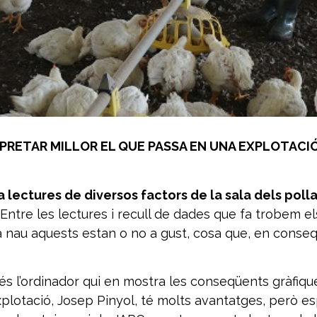
PRETAR MILLOR EL QUE PASSA EN UNA EXPLOTACIÓ
a lectures de diversos factors de la sala dels pol
Entre les lectures i recull de dades que fa trobem e
nau aquests estan o no a gust, cosa que, en conseqü
s l’ordinador qui en mostra les conseqüents gràfiques d
l’explotació, Josep Pinyol, té molts avantatges, però 