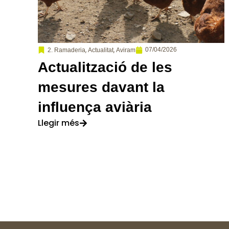
,
,
07/04/2026
2. Ramaderia
Actualitat
Aviram
Actualització de les
mesures davant la
influença aviària
Llegir més