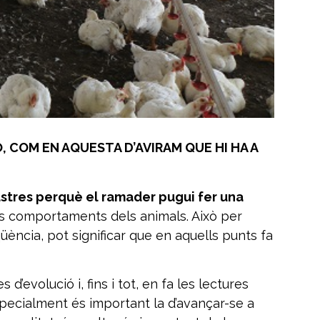
, COM EN AQUESTA D’AVIRAM QUE HI HA A
lastres perquè el ramader pugui fer una
ls comportaments dels animals. Això per
ència, pot significar que en aquells punts fa
’evolució i, fins i tot, en fa les lectures
especialment és important la d’avançar-se a