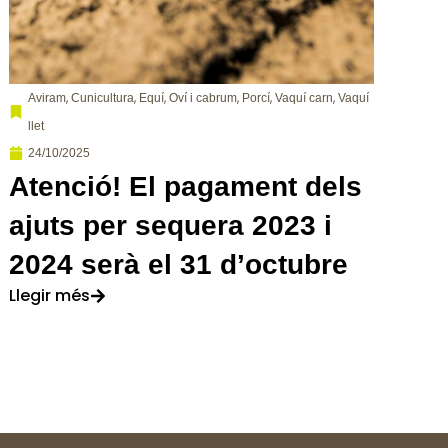
,
,
,
,
,
,
Aviram
Cunicultura
Equí
Oví i cabrum
Porcí
Vaquí carn
Vaquí
llet
24/10/2025
Atenció! El pagament dels
ajuts per sequera 2023 i
2024 serà el 31 d’octubre
Llegir més