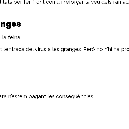
ats per fer front comú i reforçar la veu dels ramad
anges
la feina.
 l’entrada del virus a les granges. Però no n’hi ha pro
 ara n’estem pagant les conseqüències.