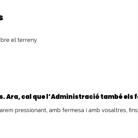
s
bre el terreny
s.
Ara, cal que l’Administració també els f
uarem pressionant, amb fermesa i amb vosaltres, fin