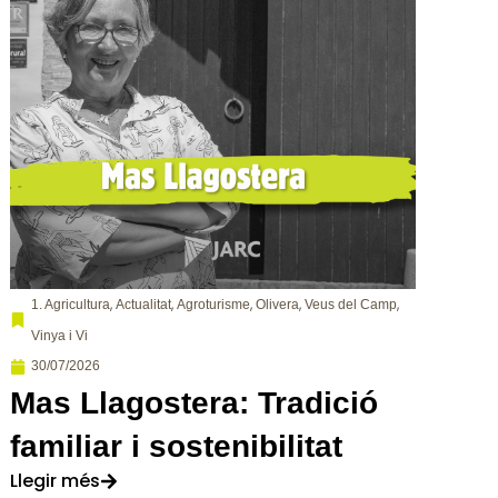
,
,
,
,
,
1. Agricultura
Actualitat
Agroturisme
Olivera
Veus del Camp
Vinya i Vi
30/07/2026
Mas Llagostera: Tradició
familiar i sostenibilitat
Llegir més