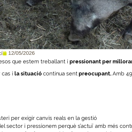
12/05/2026
cí
mesos que estem treballant i
pressionant per millora
 cas i
la situació
continua sent
preocupant.
Amb 49 
eri per exigir canvis reals en la gestió
l sector i pressionem perquè s’actuï amb més con