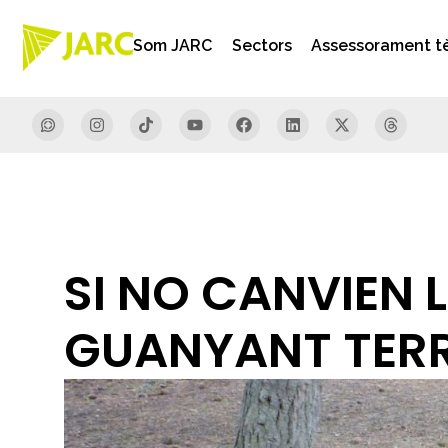
Som JARC
Sectors
Assessorament t
SI NO CANVIEN 
GUANYANT TER