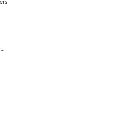
ers
u.