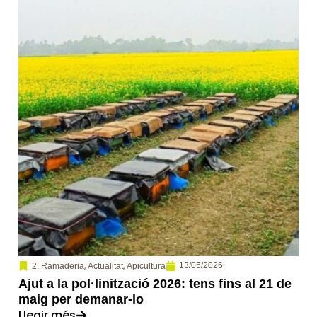
,
,
13/05/2026
2. Ramaderia
Actualitat
Apicultura
Ajut a la pol·linització 2026: tens fins al 21 de
maig per demanar-lo
Llegir més