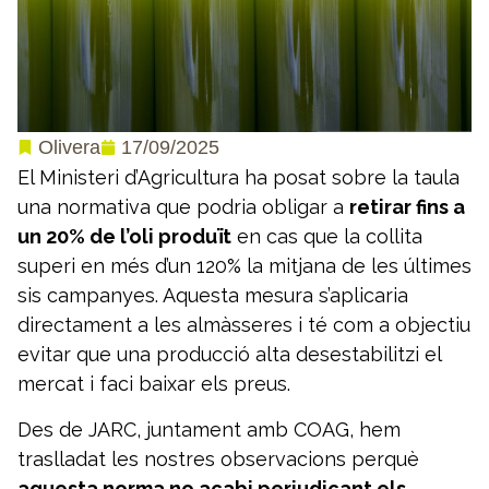
17/09/2025
Olivera
El Ministeri d’Agricultura ha posat sobre la taula
una normativa que podria obligar a
retirar fins a
un 20% de l’oli produït
en cas que la collita
superi en més d’un 120% la mitjana de les últimes
sis campanyes. Aquesta mesura s’aplicaria
directament a les almàsseres i té com a objectiu
evitar que una producció alta desestabilitzi el
mercat i faci baixar els preus.
Des de JARC, juntament amb COAG, hem
traslladat les nostres observacions perquè
aquesta norma no acabi perjudicant els