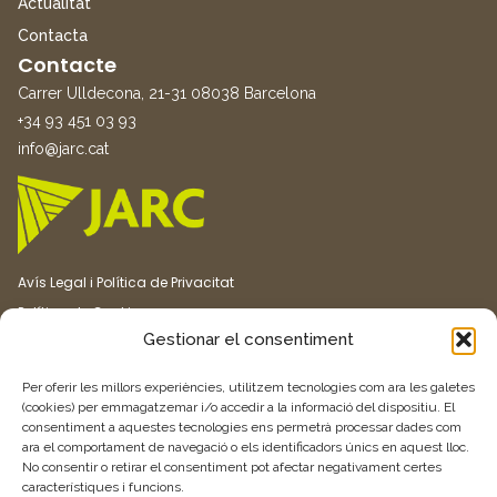
Actualitat
Contacta
Contacte
Carrer Ulldecona, 21-31 08038 Barcelona
+34 93 451 03 93
info@jarc.cat
Avís Legal i Política de Privacitat
Política de Cookies
Gestionar el consentiment
Canal ètic
Transparència
Per oferir les millors experiències, utilitzem tecnologies com ara les galetes
(cookies) per emmagatzemar i/o accedir a la informació del dispositiu. El
consentiment a aquestes tecnologies ens permetrà processar dades com
Vull rebre més informació
ara el comportament de navegació o els identificadors únics en aquest lloc.
No consentir o retirar el consentiment pot afectar negativament certes
característiques i funcions.