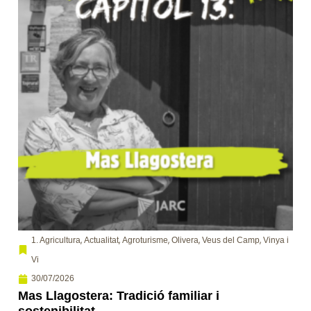
,
,
,
,
,
1. Agricultura
Actualitat
Agroturisme
Olivera
Veus del Camp
Vinya i
Vi
30/07/2026
Mas Llagostera: Tradició familiar i