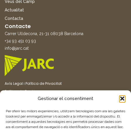
Veus del Camp
Actualitat
Contacta
Contacte
Carrer Ulldecona, 21-31 08038 Barcelona
+34 93 451 03 93
info@jarc.cat
Avís Legal i Política de Privacitat
Política de Cookies
Gestionar el consentiment
Canal ètic
Transparència
Per oferir les millors experiències, utilitzem tecnologies com ara les galetes
(cookies) per emmagatzemar i/o accedir a la informació del dispositiu. El
consentiment a aquestes tecnologies ens permetrà processar dades com
Vull rebre més informació
ara el comportament de navegació o els identificadors únics en aquest lloc.