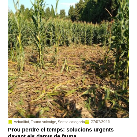
,
,
27/07/2026
Actualitat
Fauna salvatge
Sense categoria
Prou perdre el temps: solucions urgents
davant els danys de fauna