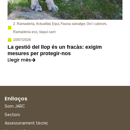
,
,
,
,
,
2. Ramaderia
Actualitat
Equí
Fauna salvatge
Oví i cabrum
,
Ramaderia eco
Vaquí carn
10/07/2026
La gestió del llop és un fracàs: exigim
mesures per protegir-nos
Llegir més
Enllaços
Som JARC
Sectors
Assessorament tècnic