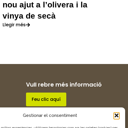
nou ajut a l’olivera i la
vinya de secà
Llegir més
Vull rebre més informació
Feu clic aquí
Gestionar el consentiment
s millors experiències, utilitzem tecnologies com ara les galetes (cookies) per