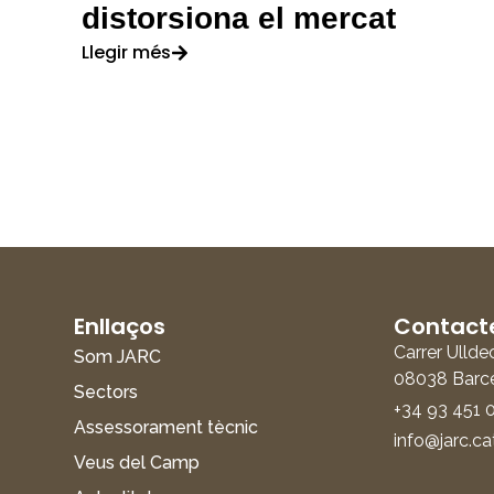
distorsiona el mercat
Llegir més
Enllaços
Contact
Carrer Ullde
Som JARC
08038 Barc
Sectors
+34 93 451 
Assessorament tècnic
info@jarc.ca
Veus del Camp