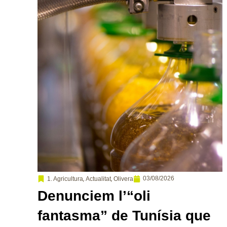
,
,
03/08/2026
1. Agricultura
Actualitat
Olivera
Denunciem l’“oli
fantasma” de Tunísia que