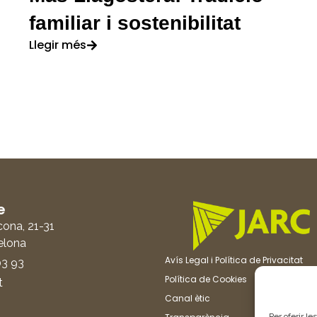
familiar i sostenibilitat
Llegir més
e
cona, 21-31
elona
Avís Legal i Política de Privacitat
03 93
Política de Cookies
t
Canal ètic
Per oferir le