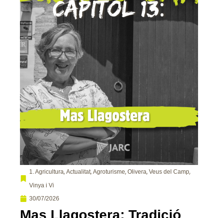
,
,
,
,
,
1. Agricultura
Actualitat
Agroturisme
Olivera
Veus del Camp
Vinya i Vi
30/07/2026
Mas Llagostera: Tradició