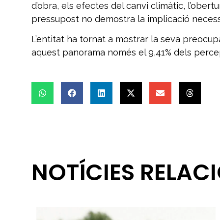
d’obra, els efectes del canvi climàtic, l’obe
pressupost no demostra la implicació necessàr
L’entitat ha tornat a mostrar la seva preocup
aquest panorama només el 9,41% dels percep
NOTÍCIES RELAC