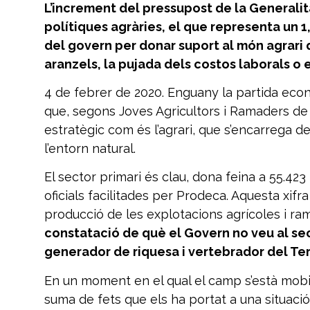
L’increment del pressupost de la Generalit
polítiques agràries, el que representa un 
del govern per donar suport al món agrari q
aranzels, la pujada dels costos laborals o e
4 de febrer de 2020. Enguany la partida econ
que, segons Joves Agricultors i Ramaders de
estratègic com és l’agrari, que s’encarrega de 
l’entorn natural.
El sector primari és clau, dona feina a 55.42
oficials facilitades per Prodeca. Aquesta xifr
producció de les explotacions agrícoles i r
constatació de què el Govern no veu al sect
generador de riquesa i vertebrador del Terr
En un moment en el qual el camp s’està mobil
suma de fets que els ha portat a una situació