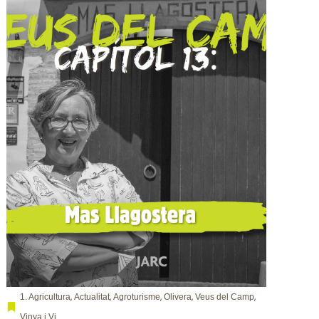
,
,
,
,
,
1. Agricultura
Actualitat
Agroturisme
Olivera
Veus del Camp
Vinya i Vi