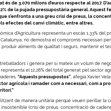
at és de 3.070 milions d’euros respecte al 2017. D
1,2% de la pujada pressupostària general. Aquest 
ue s’enfronta a una greu crisi de preus, la concen
ls efectes del canvi climàtic, entre altres.
òmica d’Agricultura representa un escàs 1,33% del p
 Catalunya, no demostra el compromís necessari per
produir aliments de qualitat i segurs, mantenir el teixi
3 treballadors i genera per sí mateix un volum de neg
a representa el 12,28% del total generat pel sector ag
amaderes.
“Aquests pressupostos”
, afegia Xavier Vel
or agrícola i ramader com a necessari, com a produ
itori.”
itzant de manera unitària perquè veuen perillar la c
 insostenible (crisi de preus, concentració de caden