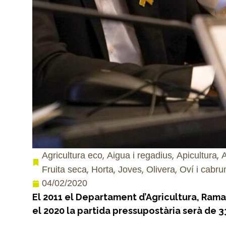
,
,
,
Agricultura eco
Aigua i regadius
Apicultura
A
,
,
,
,
Fruita seca
Horta
Joves
Olivera
Oví i cabr
04/02/2020
El 2011 el Departament d’Agricultura, Ram
el 2020 la partida pressupostària serà de 3