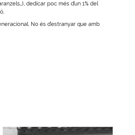
aranzels…), dedicar poc més d’un 1% del
ó.
 generacional. No és d’estranyar que amb