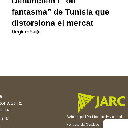
Denunciem l’“oli
fantasma” de Tunísia que
distorsiona el mercat
Llegir més
e
cona, 21-31
elona
Avís Legal i Política de Privacitat
03 93
Política de Cookies
t