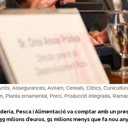
,
,
,
,
,
rròs
Assegurances
Aviram
Cereals
Cítrics
Cunicultur
,
,
,
,
um
Planta ornamental
Porcí
Producció integrada
Ramad
aderia, Pesca i Alimentació va comptar amb un pre
39 milions d’euros, 91 milions menys que fa nou any