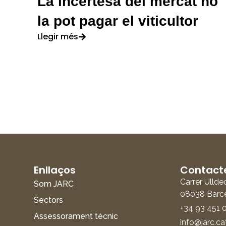
La incertesa del mercat no
la pot pagar el viticultor
Llegir més
Enllaços
Contact
Carrer Ullde
Som JARC
08038 Barc
Sectors
+34 93 451 
Assessorament tècnic
info@jarc.ca