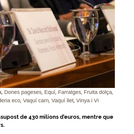
,
,
,
,
,
a
Dones pageses
Equí
Farratges
Fruita dolça
,
,
,
eria eco
Vaquí carn
Vaquí llet
Vinya i Vi
ssupost de 430 milions d’euros, mentre que
s.