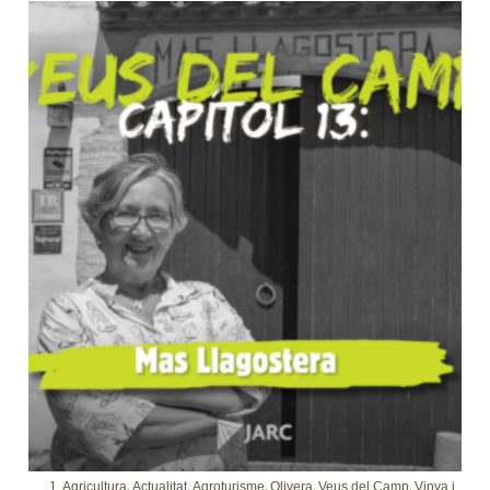
,
,
,
,
,
1. Agricultura
Actualitat
Agroturisme
Olivera
Veus del Camp
Vinya i