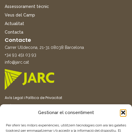
Assessorament tècnic
Veus del Camp
Actualitat
Contacta
Contacte
Carrer Ulldecona, 21-31 08038 Barcelona
+34 93 451 03 93
info@jarc.cat
Avís Legal i Política de Privacitat
Política de Cookies
Gestionar el consentiment
Canal ètic
Transparència
Per oferir les millors experiències, utilitzem tecnologies com ara les galetes
(cookies) per emmagatzemar i/o accedir a la informació del dispositiu. El