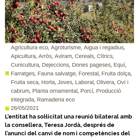
,
,
,
Agricultura eco
Agroturisme
Aigua i regadius
,
,
,
,
,
Apicultura
Arròs
Aviram
Cereals
Cítrics
,
,
,
,
Cunicultura
Dejeccions
Dones pageses
Equí
,
,
,
,
Farratges
Fauna salvatge
Forestal
Fruita dolça
,
,
,
,
,
Fruita seca
Horta
Joves
Laboral
Olivera
Oví i
,
,
,
cabrum
Planta ornamental
Porcí
Producció
,
integrada
Ramaderia eco
26/05/2021
L’entitat ha sol·licitat una reunió bilateral amb
la consellera, Teresa Jordà, després de
l’anunci del canvi de nom i competències del