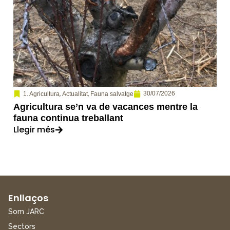
,
,
30/07/2026
1. Agricultura
Actualitat
Fauna salvatge
Agricultura se’n va de vacances mentre la
fauna continua treballant
Llegir més
Enllaços
Som JARC
Sectors