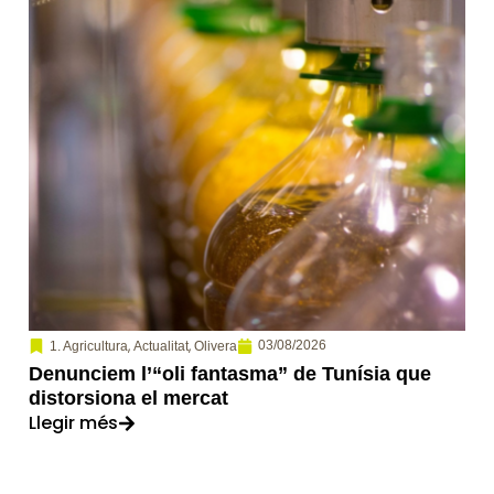
,
,
03/08/2026
1. Agricultura
Actualitat
Olivera
Denunciem l’“oli fantasma” de Tunísia que
distorsiona el mercat
Llegir més