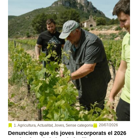
,
,
,
20/07/2026
1. Agricultura
Actualitat
Joves
Sense categoria
Denunciem que els joves incorporats el 2026