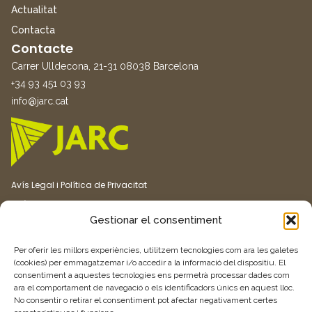
Actualitat
Contacta
Contacte
Carrer Ulldecona, 21-31 08038 Barcelona
+34 93 451 03 93
info@jarc.cat
Avís Legal i Política de Privacitat
Política de Cookies
Gestionar el consentiment
Canal ètic
Transparència
Per oferir les millors experiències, utilitzem tecnologies com ara les galetes
(cookies) per emmagatzemar i/o accedir a la informació del dispositiu. El
consentiment a aquestes tecnologies ens permetrà processar dades com
Vull rebre més informació
ara el comportament de navegació o els identificadors únics en aquest lloc.
No consentir o retirar el consentiment pot afectar negativament certes