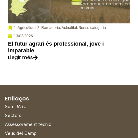
,
,
,
1. Agricultura
2. Ramaderia
Actualitat
Sense categoria
13/03/2026
El futur agrari és professional, jove i
imparable
Llegir més
Enllaços
Som JARC
Sectors
Assessorament tècnic
Veus del Camp