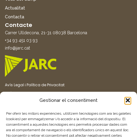
Actualitat
Contacta
Contacte
Carrer Ulldecona, 21-31 08038 Barcelona
+34 93 451 03 93
info@jarc.cat
Avís Legal i Política de Privacitat
Política de Cookies
Gestionar el consentiment
Canal ètic
Transparència
Per oferir les millors experiències, utilitzem tecnologies com ara les galetes
(cookies) per emmagatzemar i/o accedir a la informació del dispositiu. El
consentiment a aquestes tecnologies ens permetrà processar dades com
Vull rebre més informació
ara el comportament de navegació o els identificadors únics en aquest lloc.
No consentir o retirar el consentiment pot afectar negativament certes