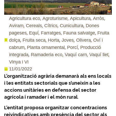
,
,
,
,
Agricultura eco
Agroturisme
Apicultura
Arròs
,
,
,
,
Aviram
Cereals
Cítrics
Cunicultura
Dones
,
,
,
,
pageses
Equí
Farratges
Fauna salvatge
Fruita
,
,
,
,
,
dolça
Fruita seca
Horta
Joves
Olivera
Oví i
,
,
,
cabrum
Planta ornamental
Porcí
Producció
,
,
,
,
integrada
Ramaderia eco
Vaquí carn
Vaquí llet
Vinya i Vi
11/01/2022
L’organització agrària demanarà als ens locals
i les entitats sectorials que s’uneixin a les
accions unitàries en defensa del sector
agrícola i ramader i el món rural
.
L’entitat proposa organitzar concentracions
reivindicatives amb presència del sector als