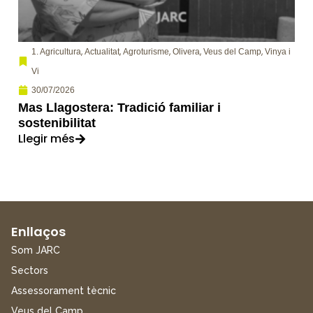
,
,
,
,
,
1. Agricultura
Actualitat
Agroturisme
Olivera
Veus del Camp
Vinya i
Vi
30/07/2026
Mas Llagostera: Tradició familiar i
sostenibilitat
Llegir més
Enllaços
Som JARC
Sectors
Assessorament tècnic
Veus del Camp