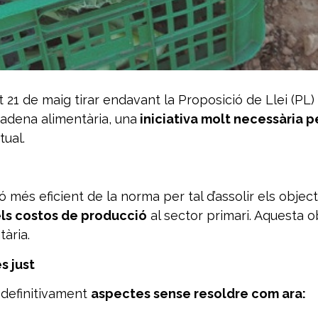
 21 de maig tirar endavant la Proposició de Llei (PL) 
cadena alimentària, una
iniciativa molt necessària pe
tual.
més eficient de la norma per tal d’assolir els object
els costos de producció
al sector primari. Aquesta ob
tària.
s just
 definitivament
aspectes sense resoldre com ara: