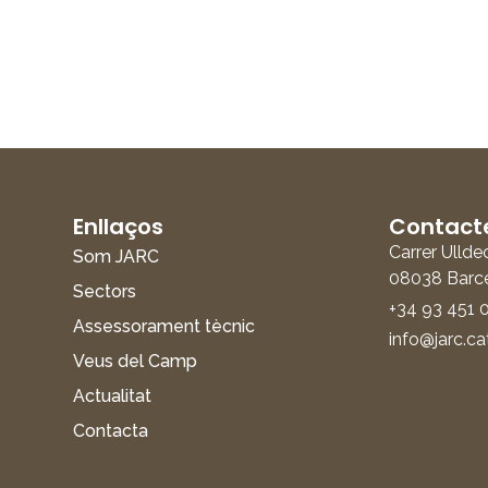
Enllaços
Contact
Carrer Ullde
Som JARC
08038 Barc
Sectors
+34 93 451 
Assessorament tècnic
info@jarc.ca
Veus del Camp
Actualitat
Contacta