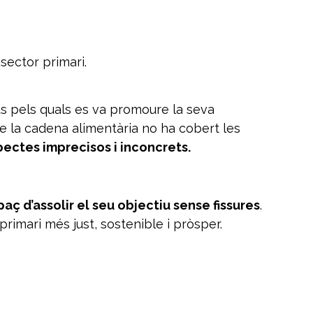
 sector primari.
us pels quals es va promoure la seva
de la cadena alimentària no ha cobert les
pectes imprecisos i inconcrets.
aç d’assolir el seu objectiu sense fissures
.
rimari més just, sostenible i pròsper.