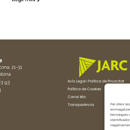
e
cona, 21-31
elona
Avís Legal i Política de Privacitat
03 93
Política de Cookies
t
Canal ètic
Per oferir le
Transparència
emmagatzemar
tecnologies
identificador
negativament