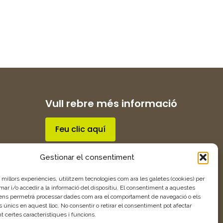
Vull rebre més informació
Feu clic aquí
Gestionar el consentiment
s millors experiències, utilitzem tecnologies com ara les galetes (cookies) per
 i/o accedir a la informació del dispositiu. El consentiment a aquestes
 ens permetrà processar dades com ara el comportament de navegació o els
s únics en aquest lloc. No consentir o retirar el consentiment pot afectar
 certes característiques i funcions.