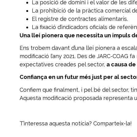
La posició de domini i el valor de les di
La prohibició de la pràctica comercial d
El registre de contractes alimentaris.
La fixació d’indicadors oficials de refer
Una llei pionera que necessita un impuls de
Ens trobem davant d’una llei pionera a escal
modificació l’any 2021. Des de JARC-COAG fa m
expectatives creades pel sector,
a causa de 
Confiança en un futur més just per al secto
Confiem que finalment, i pel bé del sector, t
Aquesta modificació proposada representa un p
T’interessa aquesta notícia? Comparteix-la!