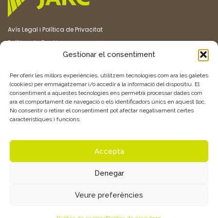
Avís Legal i Política de Privacitat
Política de Cookies
Gestionar el consentiment
Canal ètic
Transparència
Per oferir les millors experiències, utilitzem tecnologies com ara les galetes
(cookies) per emmagatzemar i/o accedir a la informació del dispositiu. El
consentiment a aquestes tecnologies ens permetrà processar dades com
Vull rebre més informació
ara el comportament de navegació o els identificadors únics en aquest lloc.
No consentir o retirar el consentiment pot afectar negativament certes
característiques i funcions.
Feu clic aquí
Accepta
Denegar
© 2026 Associació de Joves Agricultors i Ramaders de Catalunya –
Veure preferències
JARC. Tots els drets reservats.