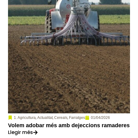
,
,
,
01/04/2026
1. Agricultura
Actualitat
Cereals
Farratges
Volem adobar més amb dejeccions ramaderes
Llegir més