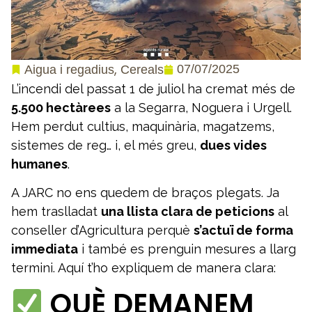
,
07/07/2025
Aigua i regadius
Cereals
L’incendi del passat 1 de juliol ha cremat més de
5.500 hectàrees
a la Segarra, Noguera i Urgell.
Hem perdut cultius, maquinària, magatzems,
sistemes de reg… i, el més greu,
dues vides
humanes
.
A JARC no ens quedem de braços plegats. Ja
hem traslladat
una llista clara de peticions
al
conseller d’Agricultura perquè
s’actuï de forma
immediata
i també es prenguin mesures a llarg
termini. Aquí t’ho expliquem de manera clara:
QUÈ DEMANEM