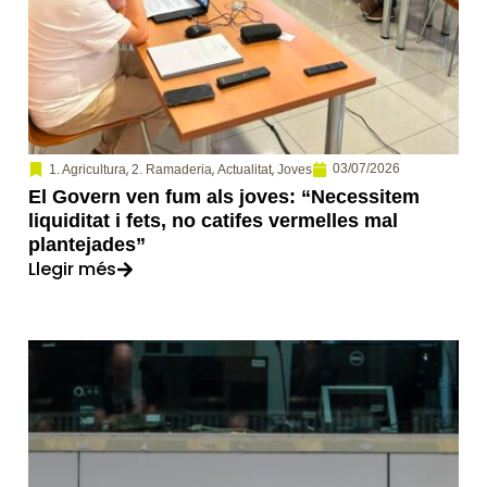
,
,
,
03/07/2026
1. Agricultura
2. Ramaderia
Actualitat
Joves
El Govern ven fum als joves: “Necessitem
liquiditat i fets, no catifes vermelles mal
plantejades”
Llegir més