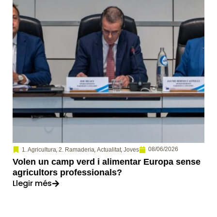
,
,
,
08/06/2026
1. Agricultura
2. Ramaderia
Actualitat
Joves
Volen un camp verd i alimentar Europa sense
agricultors professionals?
Llegir més