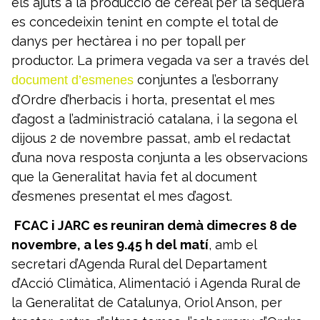
els ajuts a la producció de cereal per la sequera
es concedeixin tenint en compte el total de
danys per hectàrea i no per topall per
productor. La primera vegada va ser a través del
conjuntes a l’esborrany
document d’esmenes
d’Ordre d’herbacis i horta, presentat el mes
d’agost a l’administració catalana, i la segona el
dijous 2 de novembre passat, amb el redactat
d’una nova resposta conjunta a les observacions
que la Generalitat havia fet al document
d’esmenes presentat el mes d’agost.
FCAC i JARC es reuniran demà dimecres 8 de
novembre, a les 9.45 h del matí
, amb el
secretari d’Agenda Rural del Departament
d’Acció Climàtica, Alimentació i Agenda Rural de
la Generalitat de Catalunya, Oriol Anson, per