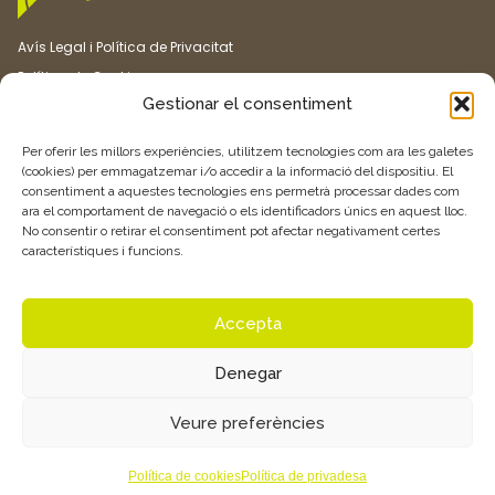
Avís Legal i Política de Privacitat
Política de Cookies
Gestionar el consentiment
Canal ètic
Transparència
Per oferir les millors experiències, utilitzem tecnologies com ara les galetes
(cookies) per emmagatzemar i/o accedir a la informació del dispositiu. El
consentiment a aquestes tecnologies ens permetrà processar dades com
Vull rebre més informació
ara el comportament de navegació o els identificadors únics en aquest lloc.
No consentir o retirar el consentiment pot afectar negativament certes
característiques i funcions.
Feu clic aquí
Accepta
Denegar
© 2026 Associació de Joves Agricultors i Ramaders de Catalunya –
Veure preferències
JARC. Tots els drets reservats.
Política de cookies
Política de privadesa