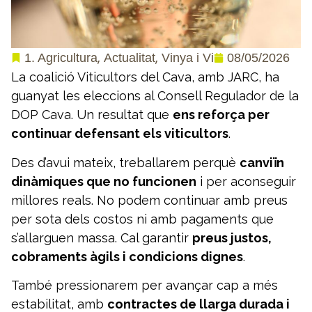
,
,
08/05/2026
1. Agricultura
Actualitat
Vinya i Vi
La coalició Viticultors del Cava, amb JARC, ha
guanyat les eleccions al Consell Regulador de la
DOP Cava. Un resultat que
ens reforça per
continuar defensant els viticultors
.
Des d’avui mateix, treballarem perquè
canviïn
dinàmiques que no funcionen
i per aconseguir
millores reals. No podem continuar amb preus
per sota dels costos ni amb pagaments que
s’allarguen massa. Cal garantir
preus justos,
cobraments àgils i condicions dignes
.
També pressionarem per avançar cap a més
estabilitat, amb
contractes de llarga durada i