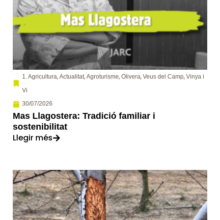
,
,
,
,
,
1. Agricultura
Actualitat
Agroturisme
Olivera
Veus del Camp
Vinya i
Vi
30/07/2026
Mas Llagostera: Tradició familiar i
sostenibilitat
Llegir més