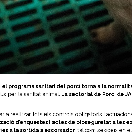
e
el programa sanitari del porcí torna a la normalit
us per la sanitat animal.
La sectorial de Porcí de 
nar a realitzar tots els controls obligatoris i actuaci
ització d’enquestes i actes de bioseguretat a les ex
es a la sortida a escorxador,
tal com s’exigeix en e