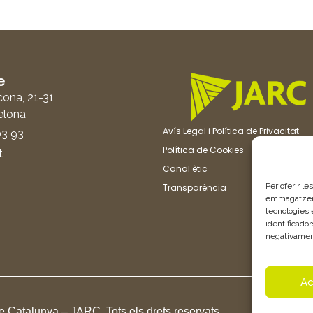
e
cona, 21-31
elona
Avís Legal i Política de Privacitat
03 93
Política de Cookies
t
Canal ètic
Per oferir le
Transparència
emmagatzemar
tecnologies
identificador
negativament
Ac
 Catalunya – JARC. Tots els drets reservats.