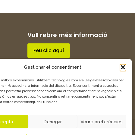
Vull rebre més informació
Feu clic aquí
Gestionar el consentiment
s millors experiències, utilitzem tecnologies com ara les galetes (cookies) per
 i/o accedir a la informació del dispositiu. El consentiment a aquestes
 ens permetrà processar dades com ara el comportament de navegació o els
s únics en aquest lloc. No consentir o retirar el consentiment pot afectar
 certes característiques i funcions.
cepta
Denegar
Veure preferències