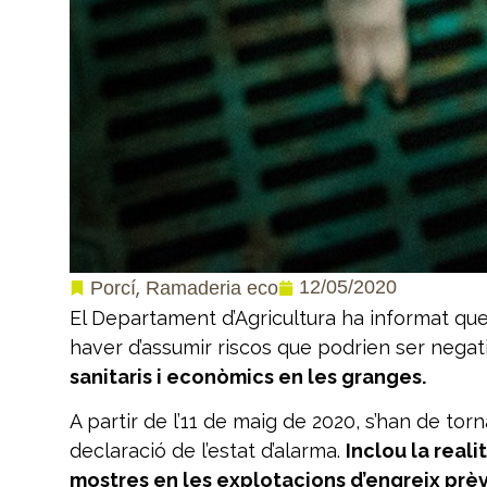
,
12/05/2020
Porcí
Ramaderia eco
El Departament d’Agricultura ha informat qu
haver d’assumir riscos que podrien ser negati
sanitaris i econòmics en les granges.
A partir de l’11 de maig de 2020, s’han de tor
declaració de l’estat d’alarma.
Inclou la real
mostres en les explotacions d’engreix prèvi