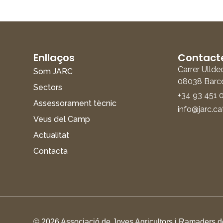
Enllaços
Contact
Carrer Ullde
Som JARC
08038 Barc
Sectors
+34 93 451 
Assessorament tècnic
info@jarc.ca
Veus del Camp
Actualitat
Contacta
© 2026 Associació de Joves Agricultors i Ramaders de