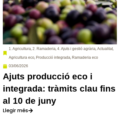
,
,
,
,
1. Agricultura
2. Ramaderia
4. Ajuts i gestió agrària
Actualitat
,
,
Agricultura eco
Producció integrada
Ramaderia eco
03/06/2026
Ajuts producció eco i
integrada: tràmits clau fins
al 10 de juny
Llegir més