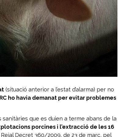
at
(situació anterior a l’estat d’alarma) per no
JARC ho havia demanat per evitar problemes
ons sanitàries que es duien a terme abans de la
plotacions porcines i l’extracció de les 16
l Reial Decret 360/2009, de 23 de març, pel