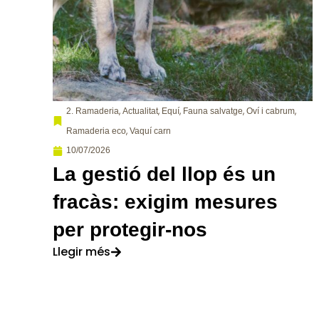
,
,
,
,
,
2. Ramaderia
Actualitat
Equí
Fauna salvatge
Oví i cabrum
,
Ramaderia eco
Vaquí carn
10/07/2026
La gestió del llop és un
fracàs: exigim mesures
per protegir-nos
Llegir més