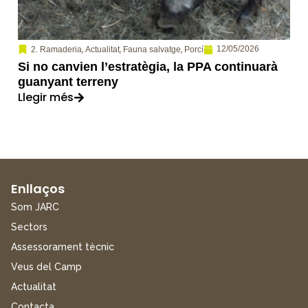
,
,
,
12/05/2026
2. Ramaderia
Actualitat
Fauna salvatge
Porcí
Si no canvien l’estratègia, la PPA continuarà
guanyant terreny
Llegir més
Enllaços
Som JARC
Sectors
Assessorament tècnic
Veus del Camp
Actualitat
Contacta