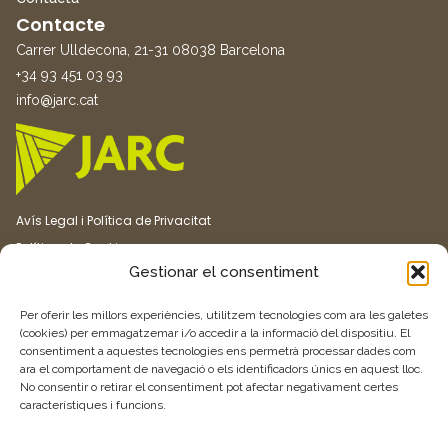
Contacte
Carrer Ulldecona, 21-31 08038 Barcelona
+34 93 451 03 93
info@jarc.cat
Avís Legal i Política de Privacitat
Política de Cookies
Gestionar el consentiment
Canal ètic
Transparència
Per oferir les millors experiències, utilitzem tecnologies com ara les galetes
(cookies) per emmagatzemar i/o accedir a la informació del dispositiu. El
consentiment a aquestes tecnologies ens permetrà processar dades com
Vull rebre més informació
ara el comportament de navegació o els identificadors únics en aquest lloc.
No consentir o retirar el consentiment pot afectar negativament certes
característiques i funcions.
Feu clic aquí