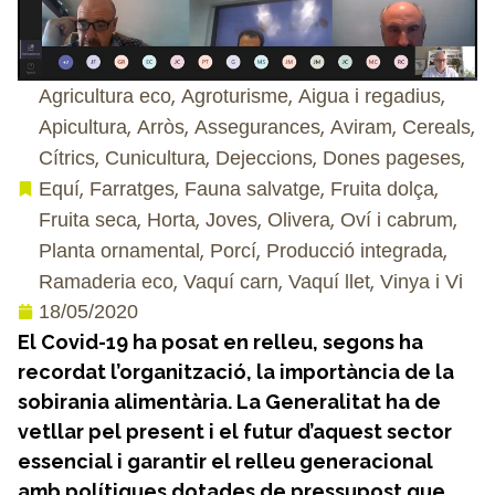
,
,
,
Agricultura eco
Agroturisme
Aigua i regadius
,
,
,
,
,
Apicultura
Arròs
Assegurances
Aviram
Cereals
,
,
,
,
Cítrics
Cunicultura
Dejeccions
Dones pageses
,
,
,
,
Equí
Farratges
Fauna salvatge
Fruita dolça
,
,
,
,
,
Fruita seca
Horta
Joves
Olivera
Oví i cabrum
,
,
,
Planta ornamental
Porcí
Producció integrada
,
,
,
Ramaderia eco
Vaquí carn
Vaquí llet
Vinya i Vi
18/05/2020
El Covid-19 ha posat en relleu, segons ha
recordat l’organització, la importància de la
sobirania alimentària. La Generalitat ha de
vetllar pel present i el futur d’aquest sector
essencial i garantir el relleu generacional
amb polítiques dotades de pressupost que