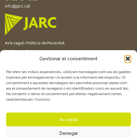
info@jarc.cat
Avís Legal i Política de Privacitat
Política de Cookies
Gestionar el consentiment
Canal ètic
Transparència
Per oferir les millors experiències, utilitzem tecnologies com ara les galetes
(cookies) per emmagatzemar i/o accedir a la informació del dispositiu. El
consentiment a aquestes tecnologies ens permetrà processar dades com
Vull rebre més informació
ara el comportament de navegació o els identificadors únics en aquest lloc.
No consentir o retirar el consentiment pot afectar negativament certes
característiques i funcions.
Feu clic aquí
Accepta
Denegar