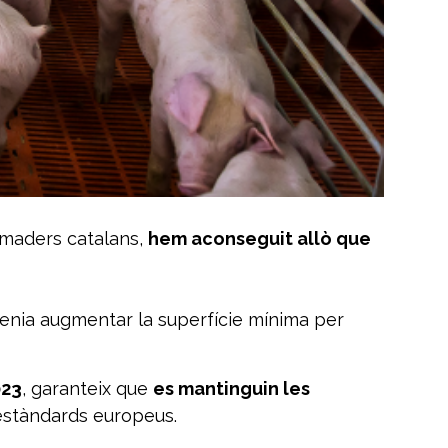
amaders catalans,
hem aconseguit allò que
tenia augmentar la superfície mínima per
023
, garanteix que
es mantinguin les
estàndards europeus.