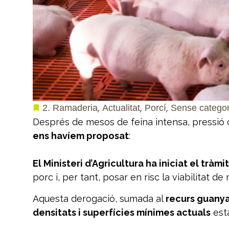
,
,
,
2. Ramaderia
Actualitat
Porcí
Sense categor
Després de mesos de feina intensa, pressió 
ens havíem proposat
:
El Ministeri d’Agricultura ha iniciat el trà
porc i, per tant, posar en risc la viabilitat d
Aquesta derogació, sumada al
recurs guanya
densitats i superfícies mínimes actuals
esta