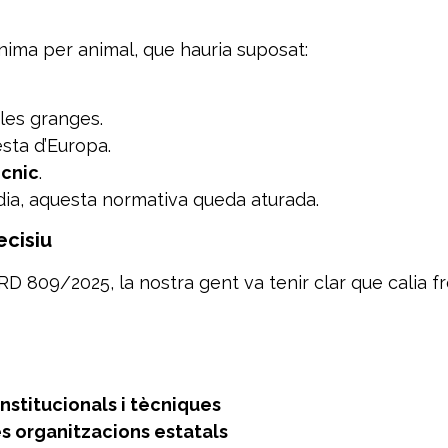
nima per animal, que hauria suposat:
les granges.
sta d’Europa.
ècnic
.
 dia, aquesta normativa queda aturada.
ecisiu
RD 809/2025, la nostra gent va tenir clar que calia f
institucionals i tècniques
s organitzacions estatals