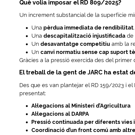
Què volia imposar el RD 809/2025?
Un increment substancial de la superfície mí
Una
pèrdua immediata de rendibilitat
.
Una
descapitalització injustificada
de 
Un
desavantatge competitiu
amb la re
Un
canvi normatiu sense cap suport t
Gràcies a la pressió exercida des del primer
El treball de la gent de JARC ha estat d
Des que es van plantejar el RD 159/2023 i el 
presentat:
Al·legacions al Ministeri d’Agricultura
Al·legacions al DARPA
Pressió continuada per diferents vies 
Coordinació d’un front comú amb altre