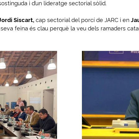
ostinguda i d’un lideratge sectorial sòlid.
Jordi Siscart,
cap sectorial del porcí de JARC i en
Ja
La seva feina és clau perquè la veu dels ramaders cat