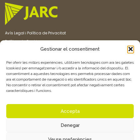
Avís Legal i Política de Privacitat
Política de Cookies
Gestionar el consentiment
Canal ètic
Transparència
Per oferir les millors experiències, utilitzem tecnologies com ara les galetes
(cookies) per emmagatzemar i/o accedir a la informació del dispositiu. El
consentiment a aquestes tecnologies ens permetrà processar dades com
Vull rebre més informació
ara el comportament de navegació o els identificadors únics en aquest lloc.
No consentir o retirar el consentiment pot afectar negativament certes
característiques i funcions.
Feu clic aquí
Accepta
Denegar
© 2026 Associació de Joves Agricultors i Ramaders de Catalunya –
Veure preferències