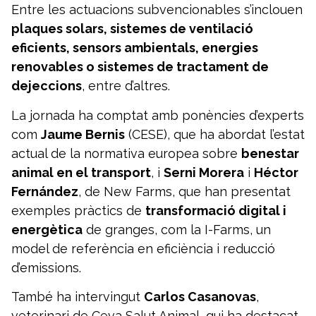
Entre les actuacions subvencionables s’inclouen
plaques solars, sistemes de ventilació
eficients, sensors ambientals, energies
renovables o sistemes de tractament de
dejeccions
, entre d’altres.
La jornada ha comptat amb ponències d’experts
com
Jaume Bernis
(CESE), que ha abordat l’estat
actual de la normativa europea sobre
benestar
animal en el transport
, i
Serni Morera
i
Héctor
Fernández
, de New Farms, que han presentat
exemples pràctics de
transformació digital i
energètica
de granges, com la I-Farms, un
model de referència en eficiència i reducció
d’emissions.
També ha intervingut
Carlos Casanovas
,
veterinari de Ceva Salut Animal, qui ha destacat