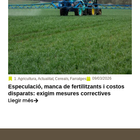
,
,
,
09/03/2026
1. Agricultura
Actualitat
Cereals
Farratges
Especulació, manca de fertilitzants i costos
disparats: exigim mesures correctives
Llegir més