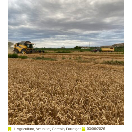
,
,
,
03/06/2026
1. Agricultura
Actualitat
Cereals
Farratges