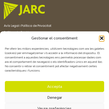
Avís Legal i Política de Privacitat
Política de Cookies
Gestionar el consentiment
Canal ètic
Transparència
Per oferir les millors experiències, utilitzem tecnologies com ara les galetes
(cookies) per emmagatzemar i/o accedir a la informació del dispositiu. El
consentiment a aquestes tecnologies ens permetrà processar dades com
Vull rebre més informació
ara el comportament de navegació o els identificadors únics en aquest lloc.
No consentir o retirar el consentiment pot afectar negativament certes
característiques i funcions.
Feu clic aquí
Accepta
Denegar
© 2026 Associació de Joves Agricultors i Ramaders de Catalunya –
Veure preferències