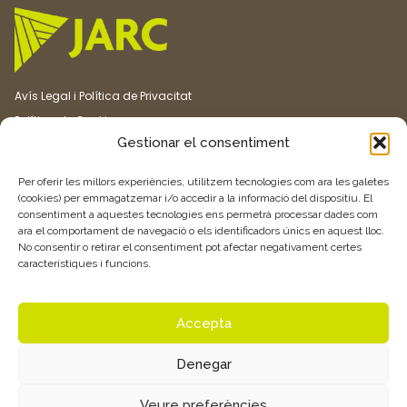
Avís Legal i Política de Privacitat
Política de Cookies
Gestionar el consentiment
Canal ètic
Transparència
Per oferir les millors experiències, utilitzem tecnologies com ara les galetes
(cookies) per emmagatzemar i/o accedir a la informació del dispositiu. El
consentiment a aquestes tecnologies ens permetrà processar dades com
Vull rebre més informació
ara el comportament de navegació o els identificadors únics en aquest lloc.
No consentir o retirar el consentiment pot afectar negativament certes
característiques i funcions.
Feu clic aquí
Accepta
Denegar
© 2026 Associació de Joves Agricultors i Ramaders de Catalunya –
Veure preferències