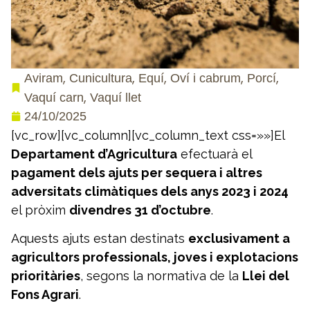
,
,
,
,
,
Aviram
Cunicultura
Equí
Oví i cabrum
Porcí
,
Vaquí carn
Vaquí llet
24/10/2025
[vc_row][vc_column][vc_column_text css=»»]El
Departament d’Agricultura
efectuarà el
pagament dels ajuts per sequera i altres
adversitats climàtiques dels anys 2023 i 2024
el pròxim
divendres 31 d’octubre
.
Aquests ajuts estan destinats
exclusivament a
agricultors professionals, joves i explotacions
prioritàries
, segons la normativa de la
Llei del
Fons Agrari
.