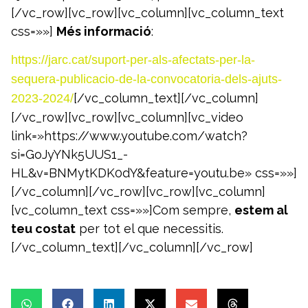
[/vc_row][vc_row][vc_column][vc_column_text
css=»»]
Més informació
:
https://jarc.cat/suport-per-als-afectats-per-la-
sequera-publicacio-de-la-convocatoria-dels-ajuts-
[/vc_column_text][/vc_column]
2023-2024/
[/vc_row][vc_row][vc_column][vc_video
link=»https://www.youtube.com/watch?
si=GoJyYNk5UUS1_-
HL&v=BNMytKDK0dY&feature=youtu.be» css=»»]
[/vc_column][/vc_row][vc_row][vc_column]
[vc_column_text css=»»]Com sempre,
estem al
teu costat
per tot el que necessitis.
[/vc_column_text][/vc_column][/vc_row]