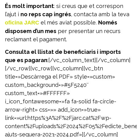
És molt important
: si creus que et correspon
l’ajut i
no reps cap ingrés
, contacta amb la teva
el més aviat possible.
Només
oficina JARC
disposem d’un mes
per presentar un recurs
reclamant el pagament.
Consulta el llistat de beneficiaris i imports
que es pagaran
:[/vc_column_text][/vc_column]
[/vc_row][vc_row][vc_column][vc_btn
title=»Descàrrega el PDF» style=»custom»
custom_background=»#5F5240″
custom_text=»#FFFFFF»
i_icon_fontawesome=»fa fa-solid fa-circle-
arrow-right» css=»» add_icon=»true»
link=»url:https%3A%2F%2Fjarc.cat%2Fwp-
content%2Fuploads%2F2024%2F05%2Fedicte_benefi
ajuts-sequera-2023-2024.pdf»][/vc_column]