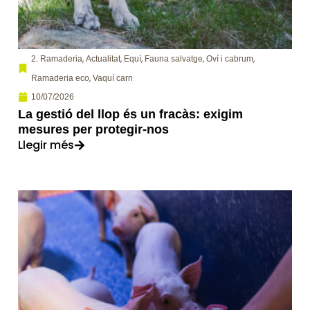
,
,
,
,
,
2. Ramaderia
Actualitat
Equí
Fauna salvatge
Oví i cabrum
,
Ramaderia eco
Vaquí carn
10/07/2026
La gestió del llop és un fracàs: exigim
mesures per protegir-nos
Llegir més