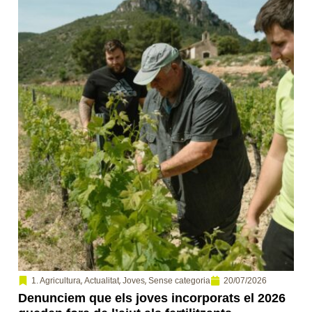
,
,
,
20/07/2026
1. Agricultura
Actualitat
Joves
Sense categoria
Denunciem que els joves incorporats el 2026